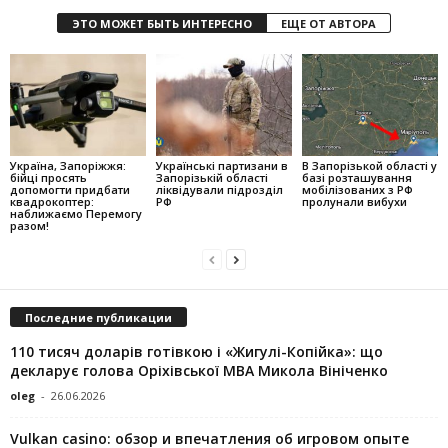
ЭТО МОЖЕТ БЫТЬ ИНТЕРЕСНО
ЕЩЕ ОТ АВТОРА
Україна, Запоріжжя:
Українські партизани в
В Запорізькой області у
бійці просять
Запорізькій області
базі розташування
допомогти придбати
ліквідували підрозділ
мобілізованих з РФ
квадрокоптер:
РФ
пролунали вибухи
наближаємо Перемогу
разом!
Последние публикации
110 тисяч доларів готівкою і «Жигулі-Копійка»: що
декларує голова Оріхівської МВА Микола Вініченко
oleg
-
26.06.2026
Vulkan casino: обзор и впечатления об игровом опыте