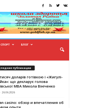
СПОРТ
БЛОГ
следние публикации
тисяч доларів готівкою і «Жигулі-
йка»: що декларує голова
івської МВА Микола Вініченко
-
26.06.2026
an casino: обзор и впечатления об
овом опыте