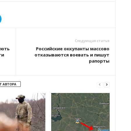
Следующая статья
ують
Российские оккупанты массово
ти
отказываются воевать и пишут
рапорты
Т АВТОРА