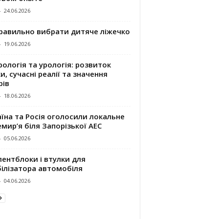
-
24.06.2026
правильно вибрати дитяче ліжечко
-
19.06.2026
ологія та урологія: розвиток
и, сучасні реалії та значення
рів
-
18.06.2026
їна та Росія оголосили локальне
мир’я біля Запорізької АЕС
-
05.06.2026
ентблоки і втулки для
білізатора автомобіля
-
04.06.2026