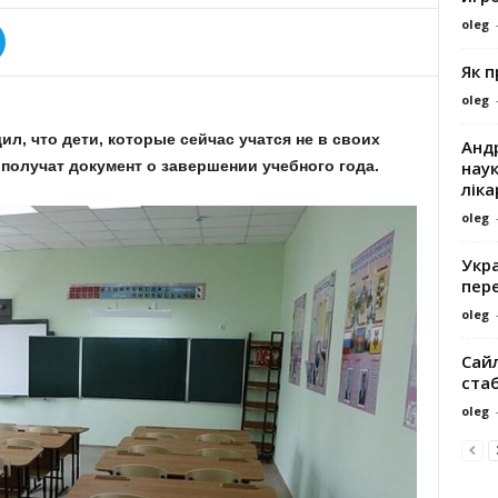
oleg
Як 
oleg
л, что дети, которые сейчас учатся не в своих
Андр
наук
 получат документ о завершении учебного года.
ліка
oleg
Укра
пере
oleg
Сайл
ста
oleg