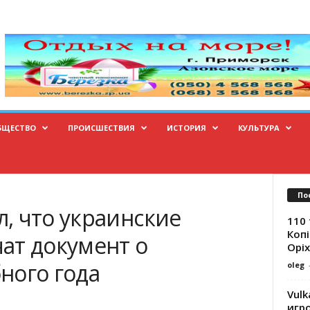
БЩЕСТВО
ПРОИСШЕСТВИЯ
ИСТОРИЯ
КУЛЬТУРА
По
, что украинские
110 
Копі
ат документ о
Оріх
ного года
oleg
Vulk
игр