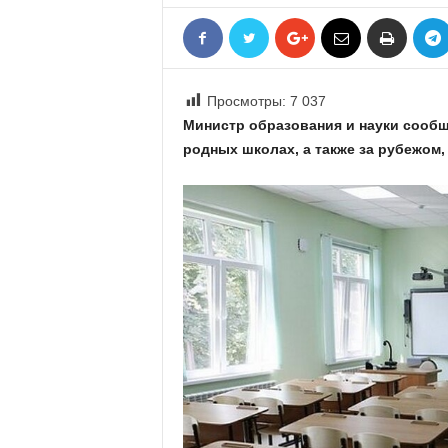
«
В
Е
Р
Просмотры:
7 037
Ж
Е
Министр образования и науки сообщи
»
родных школах, а также за рубежом,