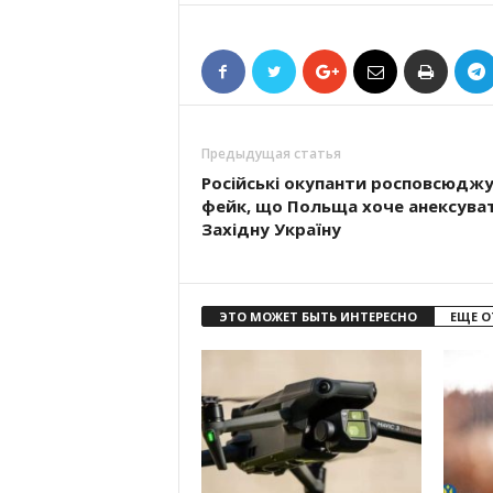
Предыдущая статья
Російські окупанти росповсюдж
фейк, що Польща хоче анексува
Західну Україну
ЭТО МОЖЕТ БЫТЬ ИНТЕРЕСНО
ЕЩЕ О