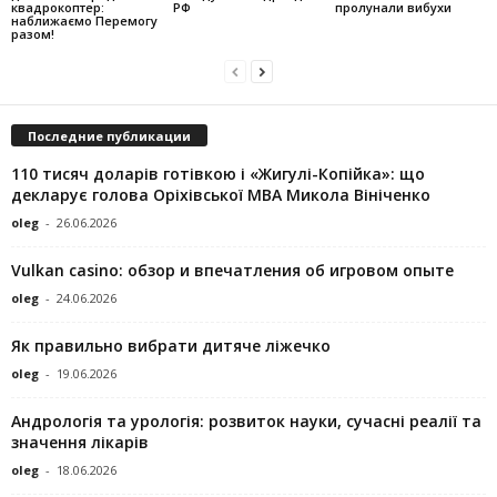
квадрокоптер:
РФ
пролунали вибухи
наближаємо Перемогу
разом!
Последние публикации
110 тисяч доларів готівкою і «Жигулі-Копійка»: що
декларує голова Оріхівської МВА Микола Вініченко
oleg
-
26.06.2026
Vulkan casino: обзор и впечатления об игровом опыте
oleg
-
24.06.2026
Як правильно вибрати дитяче ліжечко
oleg
-
19.06.2026
Андрологія та урологія: розвиток науки, сучасні реалії та
значення лікарів
oleg
-
18.06.2026