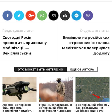
Предыдущая статья
Следующая статья
Сьогодні Росія
Виміняли на російських
проводить приховану
строковиків: голова
мобілізаці. —
Мелітополя повернувся
Веніславський
додому
ЭТО МОЖЕТ БЫТЬ ИНТЕРЕСНО
ЕЩЕ ОТ АВТОРА
Україна, Запоріжжя:
Українські партизани в
В Запорізькой області у
бійці просять
Запорізькій області
базі розташування
допомогти придбати
ліквідували підрозділ
мобілізованих з РФ