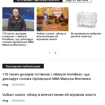
ЭТО МОЖЕТ БЫТЬ ИНТЕРЕСНО
ЕЩЕ ОТ АВТОРА
110 тисяч доларів
Vulkan casino: обзор и
Як правильно вибрати
готівкою і «Жигулі-
впечатления об
дитяче ліжечко
Копійка»: що декларує
игровом опыте
голова Оріхівської МВА
Микола Вініченко
Последние публикации
110 тисяч доларів готівкою і «Жигулі-Копійка»: що
декларує голова Оріхівської МВА Микола Вініченко
oleg
-
26.06.2026
Vulkan casino: обзор и впечатления об игровом опыте
oleg
-
24.06.2026