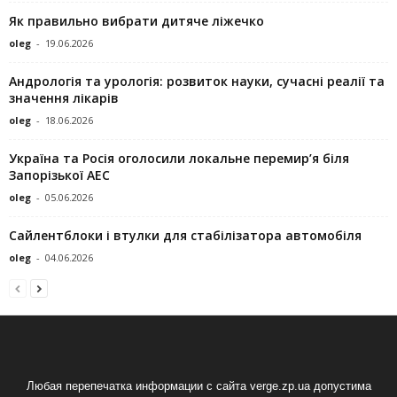
Як правильно вибрати дитяче ліжечко
oleg
-
19.06.2026
Андрологія та урологія: розвиток науки, сучасні реалії та
значення лікарів
oleg
-
18.06.2026
Україна та Росія оголосили локальне перемир’я біля
Запорізької АЕС
oleg
-
05.06.2026
Сайлентблоки і втулки для стабілізатора автомобіля
oleg
-
04.06.2026
Любая перепечатка информации с сайта verge.zp.ua допустима