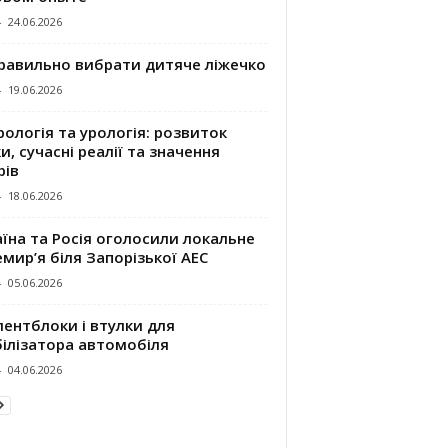
-
24.06.2026
правильно вибрати дитяче ліжечко
-
19.06.2026
ологія та урологія: розвиток
и, сучасні реалії та значення
рів
-
18.06.2026
їна та Росія оголосили локальне
мир’я біля Запорізької АЕС
-
05.06.2026
ентблоки і втулки для
білізатора автомобіля
-
04.06.2026