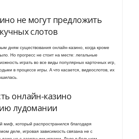
ино не могут предложить
скучных слотов
вым дням существования онлайн-казино, когда кроме
ыло. Но прогресс не стоит на месте: легальные
ожность играть во все виды популярных карточных игр,
дьми в процессе игры. А что касается, видеослотов, их
чшилась.
ть онлайн-казино
тию лудомании
й миф, который распространился благодаря
мом деле, игровая зависимость связана не с
 даже не с азартными играми. Дело в большом