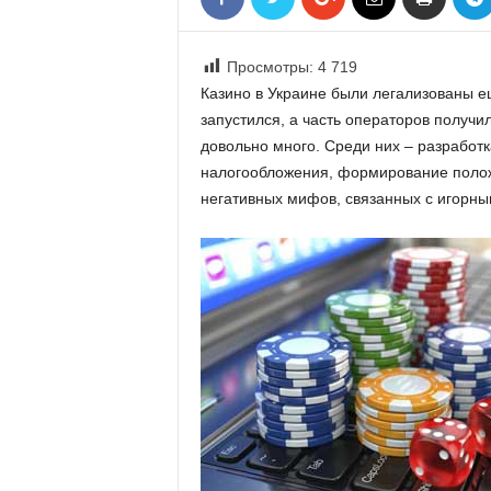
«
В
Е
Просмотры:
4 719
Р
Казино в Украине были легализованы ещ
Ж
запустился, а часть операторов получи
Е
довольно много. Среди них – разработ
»
налогообложения, формирование полож
негативных мифов, связанных с игорны