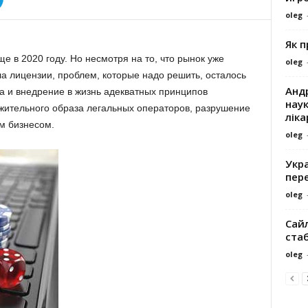
oleg
Як 
е в 2020 году. Но несмотря на то, что рынок уже
oleg
ла лицензии, проблем, которые надо решить, осталось
Андр
ка и внедрение в жизнь адекватных принципов
наук
ительного образа легальных операторов, разрушение
ліка
м бизнесом.
oleg
Укра
пере
oleg
Сайл
ста
oleg