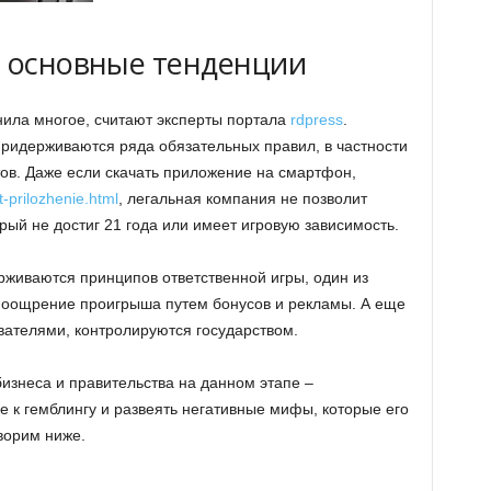
: основные тенденции
нила многое, считают эксперты портала
rdpress
.
ридерживаются ряда обязательных правил, в частности
ов. Даже если скачать приложение на смартфон,
t-prilozhenie.html
, легальная компания не позволит
рый не достиг 21 года или имеет игровую зависимость.
рживаются принципов ответственной игры, один из
 поощрение проигрыша путем бонусов и рекламы. А еще
вателями, контролируются государством.
изнеса и правительства на данном этапе –
 к гемблингу и развеять негативные мифы, которые его
ворим ниже.