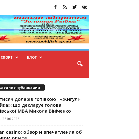
СПОРТ
БЛОГ
следние публикации
тисяч доларів готівкою і «Жигулі-
йка»: що декларує голова
івської МВА Микола Вініченко
-
26.06.2026
an casino: обзор и впечатления об
овом опыте