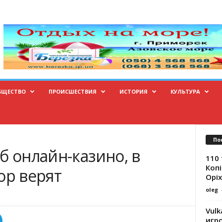
БЩЕСТВО
ПРОИСШЕСТВИЯ
ИСТОРИЯ
КУЛЬТУРА
По
б онлайн-казино, в
110 
Копі
ор верят
Оріх
oleg
Vulk
игр