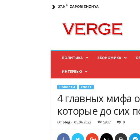
C
ZAPORIZHZHYA
27.9
И
н
ф
о
р
м
а
ПОЛИТИКА
ЭКОНОМИКА
О
ц
и
ИНТЕРВЬЮ
о
н
н
НОВОСТИ
СПОРТ
ы
4 главных мифа о
й
п
которые до сих п
о
р
От
oleg
-
05.06.2022
5907
0
т
а
л