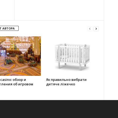
—
Т АВТОРА
 casino: обзор и
Як правильно вибрати
тления об игровом
дитяче ліжечко