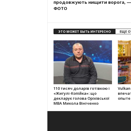
продовжують нищити ворога, 
ФОТО
ЭТО МОЖЕТ БЫТЬ ИНТЕРЕСНО
ЕЩЕ О
110 тисяч доларів готівкою і
Vulkan
«Жигулі-Копійка»: що
впеча
декларує голова Оріхівської
опыте
МВА Микола Вініченко