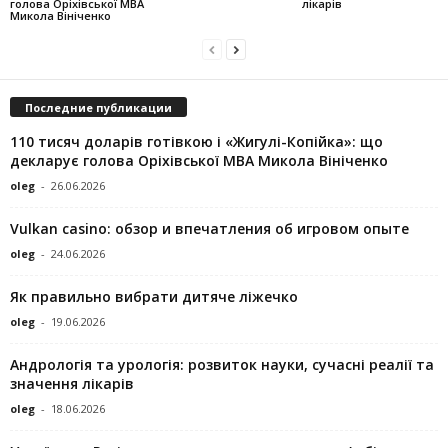
голова Оріхівської МВА
лікарів
Микола Вініченко
Последние публикации
110 тисяч доларів готівкою і «Жигулі-Копійка»: що
декларує голова Оріхівської МВА Микола Вініченко
oleg
-
26.06.2026
Vulkan casino: обзор и впечатления об игровом опыте
oleg
-
24.06.2026
Як правильно вибрати дитяче ліжечко
oleg
-
19.06.2026
Андрологія та урологія: розвиток науки, сучасні реалії та
значення лікарів
oleg
-
18.06.2026