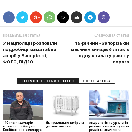
Предыдущая статья
Следующая статья
У Нацполіції розповіли
19-річний «Запорізькій
подробиці масштабної
месник» знищів 6 літаків
аварії у Запоріжжі, —
і одну крилату ракету
ФОТО, ВІДЕО
ворога
ЭТО МОЖЕТ БЫТЬ ИНТЕРЕСНО
ЕЩЕ ОТ АВТОРА
110 тисяч доларів
Як правильно вибрати
Андрологія та урологія:
готівкою і «Жигулі-
дитяче ліжечко
розвиток науки, сучасні
Копійка»: що декларує
реалії та значення