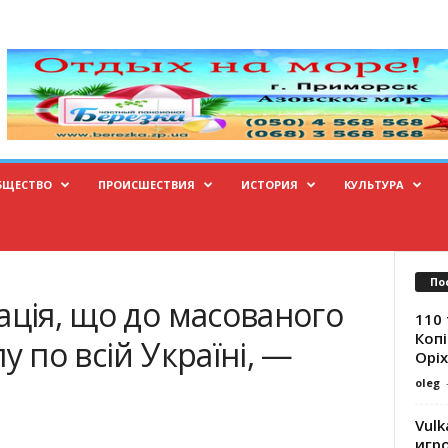
БЩЕСТВО
ПРОИСШЕСТВИЯ
ИСТОРИЯ
КУЛЬТУРА
По
ація, що до масованого
110 
Копі
у по всій Україні, —
Оріх
oleg
Vulk
игр