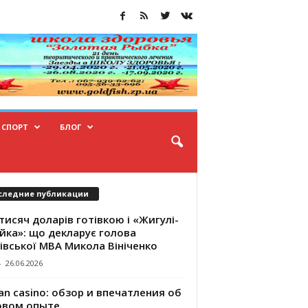
СПОРТ
БЛОГ
следние публикации
тисяч доларів готівкою і «Жигулі-
йка»: що декларує голова
івської МВА Микола Вініченко
-
26.06.2026
an casino: обзор и впечатления об
овом опыте