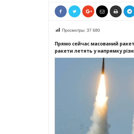
«
В
Е
Р
Просмотры:
37 680
Ж
Е
Прямо сейчас масований ракетни
»
ракети летять у напрямку різни