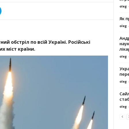
oleg
Як 
oleg
Андр
й обстріл по всій Україні. Російські
наук
х міст країни.
ліка
oleg
Укра
пере
oleg
Сайл
ста
oleg