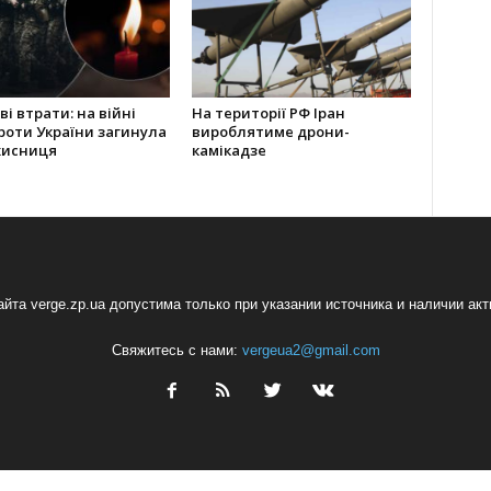
і втрати: на війні
На території РФ Іран
проти України загинула
вироблятиме дрони-
хисниця
камікадзе
йта verge.zp.ua допустима только при указании источника и наличии ак
Свяжитесь с нами:
vergeua2@gmail.com