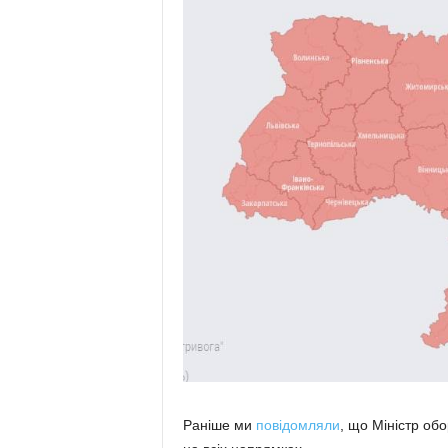
Раніше ми
повідомляли
, що Міністр обо