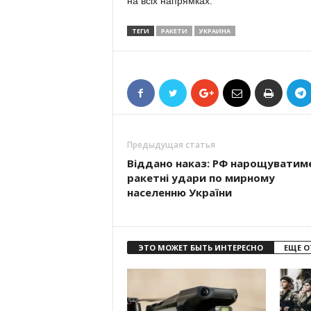
на всіх напрямках.
ТЕГИ
РАКЕТИ
УКРАИНА
Предыдущая статья
Віддано наказ: РФ нарощуватим
ракетні удари по мирному
населенню України
ЭТО МОЖЕТ БЫТЬ ИНТЕРЕСНО
ЕЩЕ О