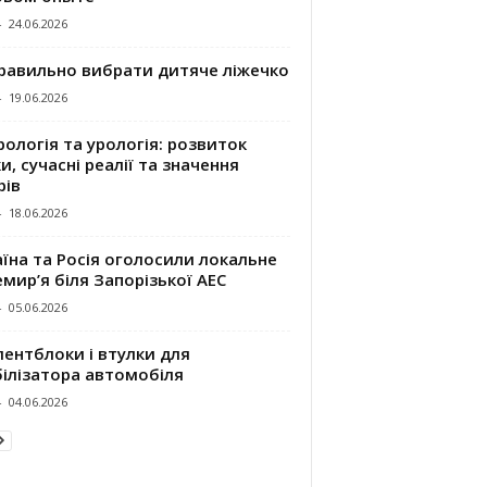
-
24.06.2026
правильно вибрати дитяче ліжечко
-
19.06.2026
ологія та урологія: розвиток
и, сучасні реалії та значення
рів
-
18.06.2026
їна та Росія оголосили локальне
мир’я біля Запорізької АЕС
-
05.06.2026
ентблоки і втулки для
білізатора автомобіля
-
04.06.2026