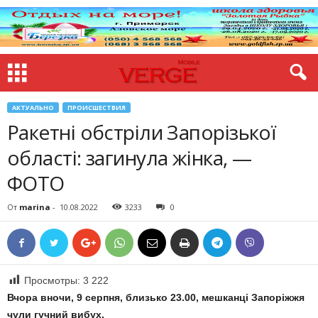
АКТУАЛЬНО
ПРОИСШЕСТВИЯ
Ракетні обстріли Запорізької
області: загинула жінка, —
ФОТО
От
marina
-
10.08.2022
3233
0
Просмотры:
3 222
Вчора вночи, 9 серпня, близько 23.00, мешканці Запоріжжя
чули гучний вибух.