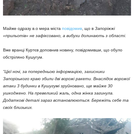
Майже одразу в.о мера міста
повідомив
, що в
Запоріжжі
«прильотів» не зафіксовано, а вибухи долинають з області.
Вже вранці Куртєв доповнив новину, повідомивши, що обуло
обстріляно Кушугум.
“Цієї ночі, за попередньою інформацією, захисники
Запорізького краю збили дві ворожі ракети. Внаслідок ворожої
атаки 3 будинки в Кушугумі зруйновано, ще майже 30
ушкоджено. На превеликий жаль, одна жінка загинула.
Додаткові деталі зараз встановлюються. Бережіть себе та
своїх близьких.