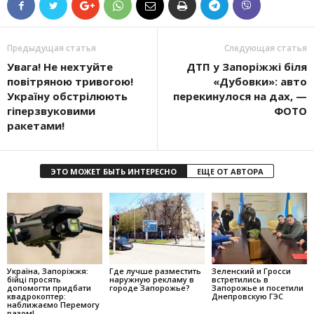
Предыдущая статья
Следующая статья
Увага! Не нехтуйте
ДТП у Запоріжжі біля
повітряною тривогою!
«Дубовки»: авто
Україну обстрілюють
перекинулося на дах, —
гіперзвуковими
ФОТО
ракетами!
ЭТО МОЖЕТ БЫТЬ ИНТЕРЕСНО
ЕЩЕ ОТ АВТОРА
Україна, Запоріжжя:
Где лучше разместить
Зеленский и Гросси
бійці просять
наружную рекламу в
встретились в
допомогти придбати
городе Запорожье?
Запорожье и посетили
квадрокоптер:
Днепровскую ГЭС
наближаємо Перемогу
разом!