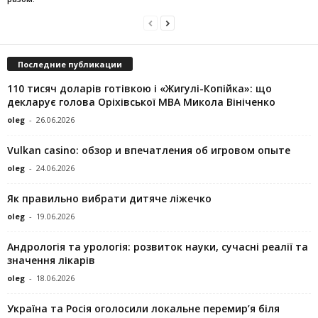
Последние публикации
110 тисяч доларів готівкою і «Жигулі-Копійка»: що
декларує голова Оріхівської МВА Микола Вініченко
oleg
-
26.06.2026
Vulkan casino: обзор и впечатления об игровом опыте
oleg
-
24.06.2026
Як правильно вибрати дитяче ліжечко
oleg
-
19.06.2026
Андрологія та урологія: розвиток науки, сучасні реалії та
значення лікарів
oleg
-
18.06.2026
Україна та Росія оголосили локальне перемир’я біля