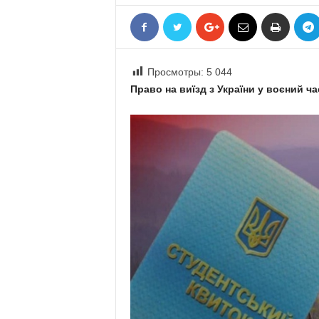
«
В
Е
Р
Просмотры:
5 044
Ж
Е
Право на виїзд з України у воєний ч
»