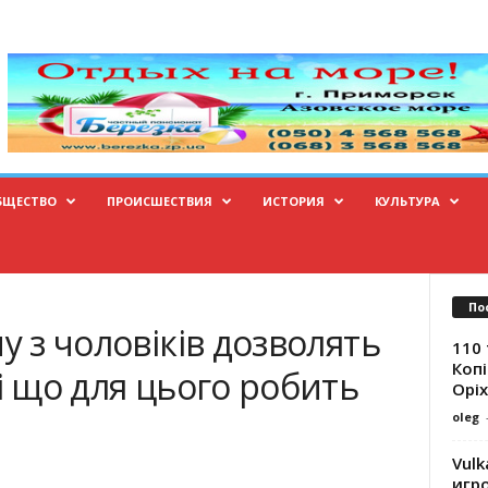
БЩЕСТВО
ПРОИСШЕСТВИЯ
ИСТОРИЯ
КУЛЬТУРА
По
у з чоловіків дозволять
110 
Копі
 і що для цього робить
Оріх
oleg
Vulk
игр