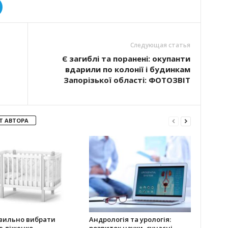
Следующая статья
Є загиблі та поранені: окупанти
вдарили по колонії і будинкам
Запорізької області: ФОТОЗВІТ
Т АВТОРА
авильно вибрати
Андрологія та урологія:
е ліжечко
розвиток науки, сучасні