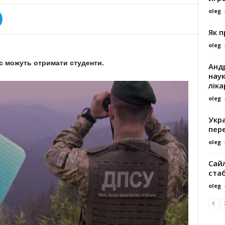
oleg
Як 
oleg
ас можуть отримати студенти.
Андр
наук
ліка
oleg
Укра
пере
oleg
Сайл
ста
oleg