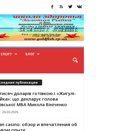
СПОРТ
БЛОГ
следние публикации
тисяч доларів готівкою і «Жигулі-
йка»: що декларує голова
івської МВА Микола Вініченко
-
26.06.2026
an casino: обзор и впечатления об
овом опыте