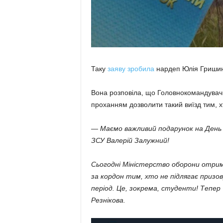
Таку
заяву зробила
нардеп Юлія Гриши
Вона розповіла, що Головнокомандувач
проханням дозволити такий виїзд тим, хт
— Маємо важливий подарунок на День 
ЗСУ Валерій Залужний!
Сьогодні Міністерство оборони отрима
за кордон тим, хто не підлягає призову
період. Це, зокрема, студенти! Тепер 
Резнікова.