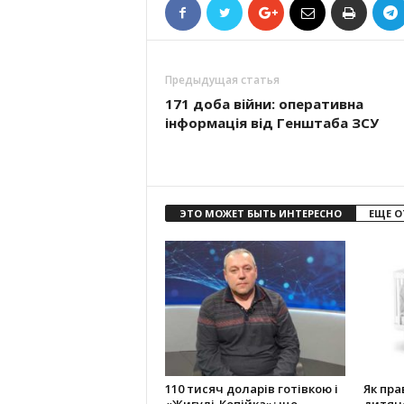
Предыдущая статья
171 доба війни: оперативна
інформація від Генштаба ЗСУ
ЭТО МОЖЕТ БЫТЬ ИНТЕРЕСНО
ЕЩЕ О
110 тисяч доларів готівкою і
Як пр
«Жигулі-Копійка»: що
дитяч