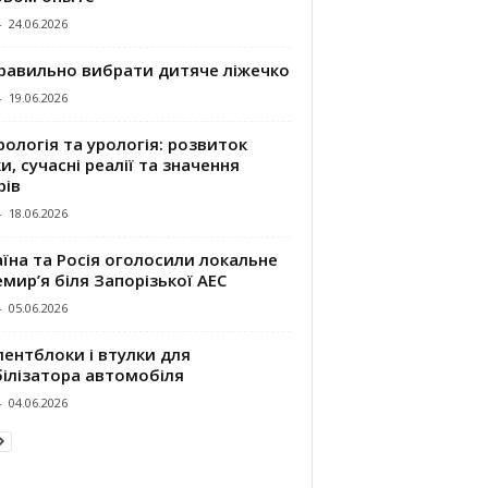
-
24.06.2026
правильно вибрати дитяче ліжечко
-
19.06.2026
ологія та урологія: розвиток
и, сучасні реалії та значення
рів
-
18.06.2026
їна та Росія оголосили локальне
мир’я біля Запорізької АЕС
-
05.06.2026
ентблоки і втулки для
білізатора автомобіля
-
04.06.2026