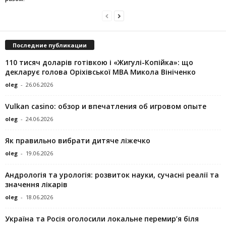
Последние публикации
110 тисяч доларів готівкою і «Жигулі-Копійка»: що
декларує голова Оріхівської МВА Микола Вініченко
oleg
-
26.06.2026
Vulkan casino: обзор и впечатления об игровом опыте
oleg
-
24.06.2026
Як правильно вибрати дитяче ліжечко
oleg
-
19.06.2026
Андрологія та урологія: розвиток науки, сучасні реалії та
значення лікарів
oleg
-
18.06.2026
Україна та Росія оголосили локальне перемир’я біля