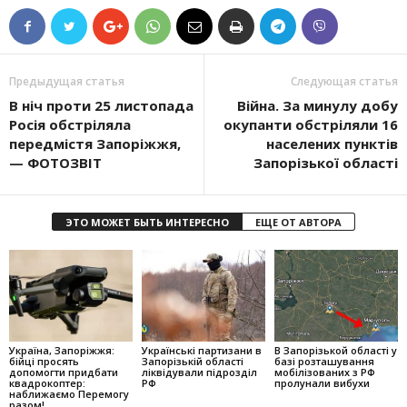
Предыдущая статья
Следующая статья
В ніч проти 25 листопада
Війна. За минулу добу
Росія обстріляла
окупанти обстріляли 16
передмістя Запоріжжя,
населених пунктів
— ФОТОЗВІТ
Запорізької області
ЭТО МОЖЕТ БЫТЬ ИНТЕРЕСНО
ЕЩЕ ОТ АВТОРА
Україна, Запоріжжя:
Українські партизани в
В Запорізькой області у
бійці просять
Запорізькій області
базі розташування
допомогти придбати
ліквідували підрозділ
мобілізованих з РФ
квадрокоптер:
РФ
пролунали вибухи
наближаємо Перемогу
разом!