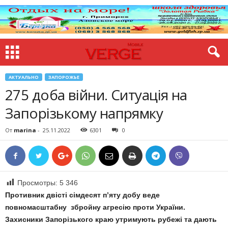
АКТУАЛЬНО
ЗАПОРОЖЬЕ
275 доба війни. Ситуація на
Запорізькому напрямку
От
marina
-
25.11.2022
6301
0
Просмотры:
5 346
Противник двісті сімдесят п’яту добу веде
повномасштабну збройну агресію проти України.
Захисники Запорізького краю утримують рубежі та дають