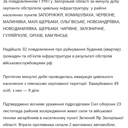
За повідомленням ГУНП у Запорізькій області за минулу добу
окупанти обстріляли цивільну інфраструктуру у районі
населених пунктів ЗАПОРІЖЖЯ, КОМИШУВАХА, ЧЕРВОНЕ,
МАЛИНІВКА, МАЛІ ЩЕРБАКИ, ОЛЬГІВСЬКЕ, НОВОАНДРІЇВКА,
НОВОДАНИЛІВКА, ЩЕРБАКИ, ЧАРІВНЕ, ЗАЛІЗНИЧНЕ,
ГУЛЯЙПОЛЕ, ОРІХІВ, КАМ’ЯНСЬЕ.
Надійшло 32 повідомлення про руйнування будинків (квартир)
громадян та об’єктів інфраструктури в результаті обстрілів
військовослужбовцями рф.
Протягом минулої доби проводилась евакуація цивільного
населення з тимчасово окупованої території. Евакуйовано 49
осіб, з них — 9 діти.
Підтверджено вогневе ураження підрозділами Сил оборони 23
листопада районів зосередження живої сили та військової
техніки загарбників в населеному пункті Зелений Яр Запорізької
області. Втрати противника склали 2 вантажних автомобіля,