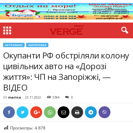
АКТУАЛЬНО
ЗАПОРОЖЬЕ
Окупанти РФ обстріляли колону
цивільних авто на «Дорозі
життя»: ЧП на Запоріжжі, —
ВІДЕО
От
marina
-
23.11.2022
5784
0
Просмотры:
4 878