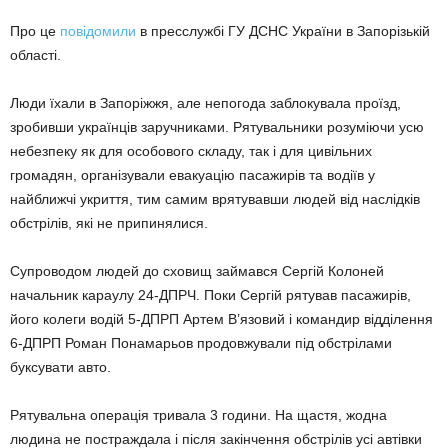
Про це
повідомили
в пресслужбі ГУ ДСНС України в Запорізькій
області.
Люди їхали в Запоріжжя, але непогода заблокувала проїзд,
зробивши українців заручниками. Рятувальники розуміючи усю
небезпеку як для особового складу, так і для цивільних
громадян, організували евакуацію пасажирів та водіїв у
найближчі укриття, тим самим врятувавши людей від наслідків
обстрілів, які не припинялися.
Супроводом людей до сховищ займався Сергій Колоней
начальник караулу 24-ДПРЧ. Поки Сергій рятував пасажирів,
його колеги водій 5-ДПРП Артем В’язовий і командир відділення
6-ДПРП Роман Понамарьов продовжували під обстрілами
буксувати авто.
Рятувальна операція тривала 3 години. На щастя, жодна
людина не постраждала і після закінчення обстрілів усі автівки