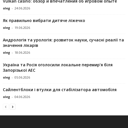
Vulkan casino: обзор и впечатления об игровом опыте
oleg
-
24.06.2026
Як правильно вибрати дитяче ліжечко
oleg
-
19.06.2026
Андрологія та урологія: розвиток науки, сучасні реалії та
значення лікарів
oleg
-
18.06.2026
Україна та Росія оголосили локальне перемир’я біля
Запорізької АЕС
oleg
-
05.06.2026
Сайлентблоки і втулки для стабілізатора автомобіля
oleg
-
04.06.2026