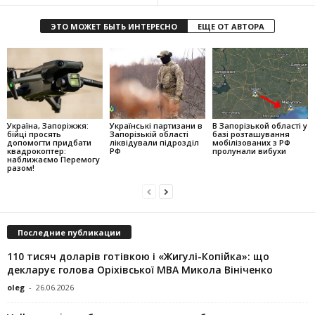
ЭТО МОЖЕТ БЫТЬ ИНТЕРЕСНО
ЕЩЕ ОТ АВТОРА
Україна, Запоріжжя:
Українські партизани в
В Запорізькой області у
бійці просять
Запорізькій області
базі розташування
допомогти придбати
ліквідували підрозділ
мобілізованих з РФ
квадрокоптер:
РФ
пролунали вибухи
наближаємо Перемогу
разом!
Последние публикации
110 тисяч доларів готівкою і «Жигулі-Копійка»: що
декларує голова Оріхівської МВА Микола Вініченко
oleg
-
26.06.2026