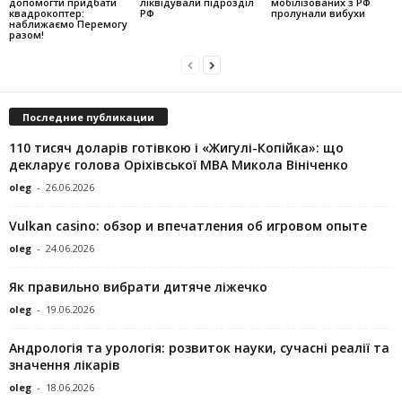
допомогти придбати
ліквідували підрозділ
мобілізованих з РФ
квадрокоптер:
РФ
пролунали вибухи
наближаємо Перемогу
разом!
Последние публикации
110 тисяч доларів готівкою і «Жигулі-Копійка»: що
декларує голова Оріхівської МВА Микола Вініченко
oleg
-
26.06.2026
Vulkan casino: обзор и впечатления об игровом опыте
oleg
-
24.06.2026
Як правильно вибрати дитяче ліжечко
oleg
-
19.06.2026
Андрологія та урологія: розвиток науки, сучасні реалії та
значення лікарів
oleg
-
18.06.2026