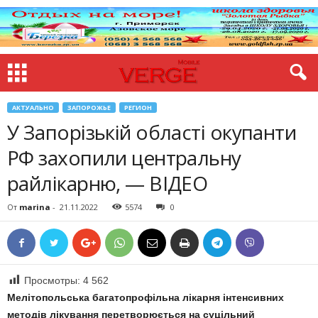
АКТУАЛЬНО
ЗАПОРОЖЬЕ
РЕГИОН
У Запорізькій області окупанти
РФ захопили центральну
райлікарню, — ВІДЕО
От
marina
-
21.11.2022
5574
0
Просмотры:
4 562
Мелітопольська багатопрофільна лікарня інтенсивних
методів лікування перетворюється на суцільний