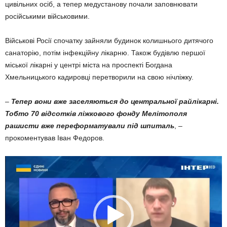
цивільних осіб, а тепер медустанову почали заповнювати
російськими військовими.
Військові Росії спочатку зайняли будинок колишнього дитячого
санаторію, потім інфекційну лікарню. Також будівлю першої
міської лікарні у центрі міста на проспекті Богдана
Хмельницького кадировці перетворили на свою нічліжку.
–
Тепер вони вже заселяються до центральної райлікарні.
Тобто 70 відсотків ліжкового фонду Мелітополя
рашисти вже переформатували під шпиталь
, –
прокоментував Іван Федоров.
Видеоплеер