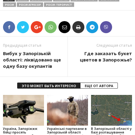
РОСІЯ
РОСІЯ АГРЕСОР
РОСІЯ-ТЕРОРИСТ
Предыдущая статья
Следующая статья
Вибух у Запорізькій
Где заказать букет
області: ліквідовано ще
цветов в Запорожье?
одну базу окупантів
ЭТО МОЖЕТ БЫТЬ ИНТЕРЕСНО
ЕЩЕ ОТ АВТОРА
Україна, Запоріжжя:
Українські партизани в
В Запорізькой області у
бійці просять
Запорізькій області
базі розташування