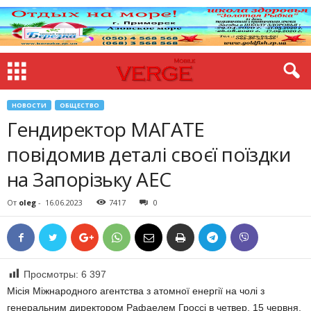
НОВОСТИ
ОБЩЕСТВО
Гендиректор МАГАТЕ
повідомив деталі своєї поїздки
на Запорізьку АЕС
От
oleg
-
16.06.2023
7417
0
Просмотры:
6 397
Місія Міжнародного агентства з атомної енергії на чолі з
генеральним директором Рафаелем Гроссі в четвер, 15 червня,