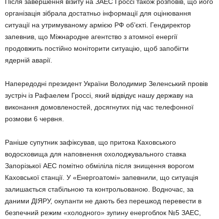
Після завершення візиту на ЗАЕС Гроссі також розповів, що його
організація зібрала достатньо інформації для оцінювання
ситуації на утримуваному армією РФ об’єкті. Гендиректор
запевнив, що Міжнародне агентство з атомної енергії
продовжить постійно моніторити ситуацію, щоб запобігти
ядерній аварії.
Напередодні президент України Володимир Зеленський провів
зустріч із Рафаелем Гроссі, який відвідує нашу державу на
виконання домовленостей, досягнутих під час телефонної
розмови 6 червня.
Раніше супутник зафіксував, що притока Каховського
водосховища для наповнення охолоджувального ставка
Запорізької АЕС помітно обміліла після знищення ворогом
Каховської станції. У «Енергоатомі» запевнили, що ситуація
залишається стабільною та контрольованою. Водночас, за
даними ДІЯРУ, окупанти не дають без перешкод перевести в
безпечний режим «холодного» зупину енергоблок №5 ЗАЕС,