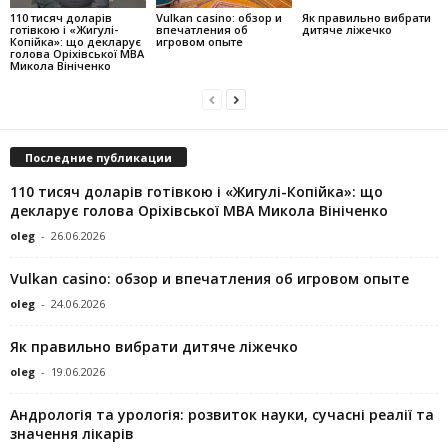
110 тисяч доларів
Vulkan casino: обзор и
Як правильно вибрати
готівкою і «Жигулі-
впечатления об
дитяче ліжечко
Копійка»: що декларує
игровом опыте
голова Оріхівської МВА
Микола Вініченко
Последние публикации
110 тисяч доларів готівкою і «Жигулі-Копійка»: що
декларує голова Оріхівської МВА Микола Вініченко
oleg
-
26.06.2026
Vulkan casino: обзор и впечатления об игровом опыте
oleg
-
24.06.2026
Як правильно вибрати дитяче ліжечко
oleg
-
19.06.2026
Андрологія та урологія: розвиток науки, сучасні реалії та
значення лікарів