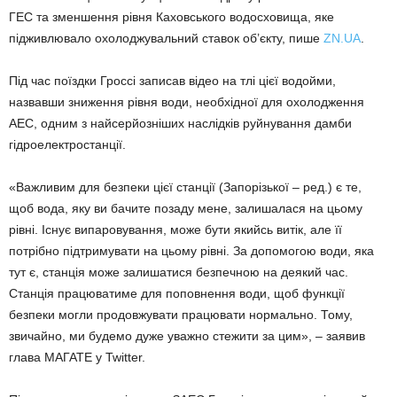
ГЕС та зменшення рівня Каховського водосховища, яке
підживлювало охолоджувальний ставок об’єкту, пише
ZN.UA
.
Під час поїздки Гроссі записав відео на тлі цієї водойми,
назвавши зниження рівня води, необхідної для охолодження
АЕС, одним з найсерйозніших наслідків руйнування дамби
гідроелектростанції.
«Важливим для безпеки цієї станції (Запорізької – ред.) є те,
щоб вода, яку ви бачите позаду мене, залишалася на цьому
рівні. Існує випаровування, може бути якийсь витік, але її
потрібно підтримувати на цьому рівні. За допомогою води, яка
тут є, станція може залишатися безпечною на деякий час.
Станція працюватиме для поповнення води, щоб функції
безпеки могли продовжувати працювати нормально. Тому,
звичайно, ми будемо дуже уважно стежити за цим», – заявив
глава МАГАТЕ у Twitter.