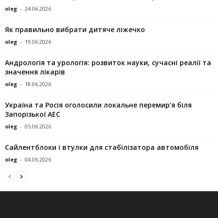
oleg
-
24.06.2026
Як правильно вибрати дитяче ліжечко
oleg
-
19.06.2026
Андрологія та урологія: розвиток науки, сучасні реалії та
значення лікарів
oleg
-
18.06.2026
Україна та Росія оголосили локальне перемир’я біля
Запорізької АЕС
oleg
-
05.06.2026
Сайлентблоки і втулки для стабілізатора автомобіля
oleg
-
04.06.2026