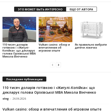
ЭТО МОЖЕТ БЫТЬ ИНТЕРЕСНО
ЕЩЕ ОТ АВТОРА
110 тисяч доларів
Vulkan casino: обзор и
Як правильно вибрати
готівкою і «Жигулі-
впечатления об
дитяче ліжечко
Копійка»: що декларує
игровом опыте
голова Оріхівської МВА
Микола Вініченко
Последние публикации
110 тисяч доларів готівкою і «Жигулі-Копійка»: що
декларує голова Оріхівської МВА Микола Вініченко
oleg
-
26.06.2026
Vulkan casino: обзор и впечатления об игровом опыте