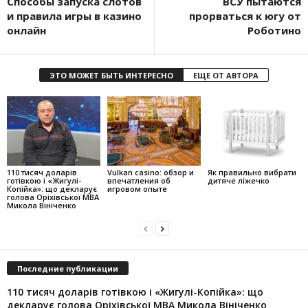
Способы запуска слотов
ВСУ пытаются
и правила игры в казино
прорваться к югу от
онлайн
Роботино
ЭТО МОЖЕТ БЫТЬ ИНТЕРЕСНО
ЕЩЕ ОТ АВТОРА
110 тисяч доларів
Vulkan casino: обзор и
Як правильно вибрати
готівкою і «Жигулі-
впечатления об
дитяче ліжечко
Копійка»: що декларує
игровом опыте
голова Оріхівської МВА
Микола Вініченко
Последние публикации
110 тисяч доларів готівкою і «Жигулі-Копійка»: що
декларує голова Оріхівської МВА Микола Вініченко