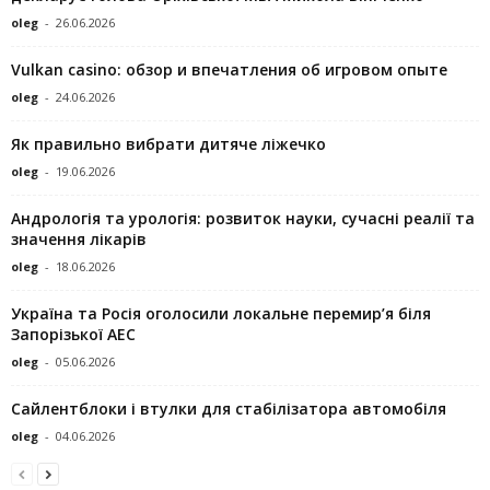
oleg
-
26.06.2026
Vulkan casino: обзор и впечатления об игровом опыте
oleg
-
24.06.2026
Як правильно вибрати дитяче ліжечко
oleg
-
19.06.2026
Андрологія та урологія: розвиток науки, сучасні реалії та
значення лікарів
oleg
-
18.06.2026
Україна та Росія оголосили локальне перемир’я біля
Запорізької АЕС
oleg
-
05.06.2026
Сайлентблоки і втулки для стабілізатора автомобіля
oleg
-
04.06.2026