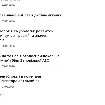
-
24.06.2026
правильно вибрати дитяче ліжечко
-
19.06.2026
ологія та урологія: розвиток
и, сучасні реалії та значення
рів
-
18.06.2026
їна та Росія оголосили локальне
мир’я біля Запорізької АЕС
-
05.06.2026
ентблоки і втулки для
білізатора автомобіля
-
04.06.2026