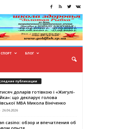
СПОРТ
БЛОГ
следние публикации
тисяч доларів готівкою і «Жигулі-
йка»: що декларує голова
івської МВА Микола Вініченко
-
26.06.2026
an casino: обзор и впечатления об
овом опыте