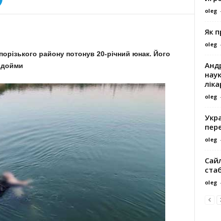
oleg
Як 
oleg
порізького району потонув 20-річний юнак. Його
Андр
одойми
наук
ліка
oleg
Укра
пере
oleg
Сайл
ста
oleg