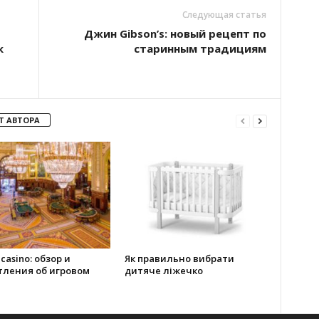
Следующая статья
Джин Gibson’s: новый рецепт по
к
старинным традициям
Т АВТОРА
 casino: обзор и
Як правильно вибрати
тления об игровом
дитяче ліжечко