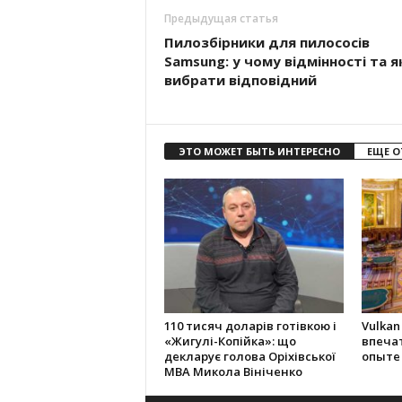
Предыдущая статья
Пилозбірники для пилососів
Samsung: у чому відмінності та я
вибрати відповідний
ЭТО МОЖЕТ БЫТЬ ИНТЕРЕСНО
ЕЩЕ О
110 тисяч доларів готівкою і
Vulkan
«Жигулі-Копійка»: що
впеча
декларує голова Оріхівської
опыте
МВА Микола Вініченко