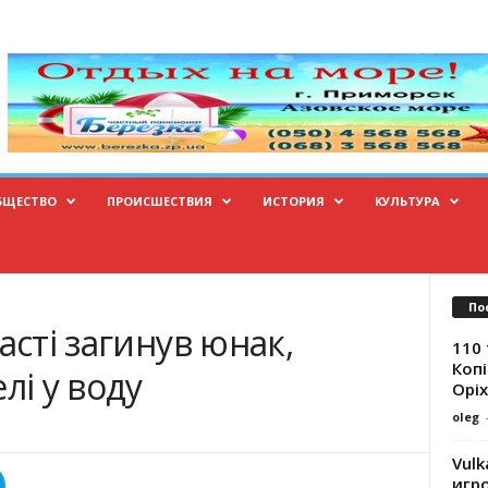
БЩЕСТВО
ПРОИСШЕСТВИЯ
ИСТОРИЯ
КУЛЬТУРА
По
асті загинув юнак,
110 
Копі
лі у воду
Оріх
oleg
Vulk
игр