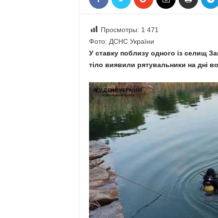
«
В
Е
Просмотры:
1 471
Р
Фото: ДСНС України
Ж
У ставку поблизу одного із селищ За
Е
тіло виявили рятувальники на дні в
»