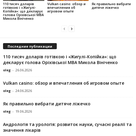
110 тисяч доларів
Vulkan casino: обзор и
Як правильно вибрати
готівкою і «Жигулі-
впечатления об
дитяче ліжечко
Копійка»: що декларує
игровом опыте
голова Оріхівської МВА
Микола Вініченко
Последние публикации
110 тисяч доларів готівкою і «Жигулі-Копійка»: що
декларує голова Оріхівської МВА Микола Вініченко
oleg
-
26.06.2026
Vulkan casino: обзор и впечатления об игровом опыте
oleg
-
24.06.2026
Як правильно вибрати дитяче ліжечко
oleg
-
19.06.2026
Андрологія та урологія: розвиток науки, сучасні реалії та
значення лікарів