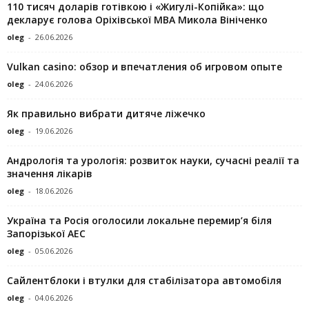
110 тисяч доларів готівкою і «Жигулі-Копійка»: що
декларує голова Оріхівської МВА Микола Вініченко
oleg
-
26.06.2026
Vulkan casino: обзор и впечатления об игровом опыте
oleg
-
24.06.2026
Як правильно вибрати дитяче ліжечко
oleg
-
19.06.2026
Андрологія та урологія: розвиток науки, сучасні реалії та
значення лікарів
oleg
-
18.06.2026
Україна та Росія оголосили локальне перемир’я біля
Запорізької АЕС
oleg
-
05.06.2026
Сайлентблоки і втулки для стабілізатора автомобіля
oleg
-
04.06.2026