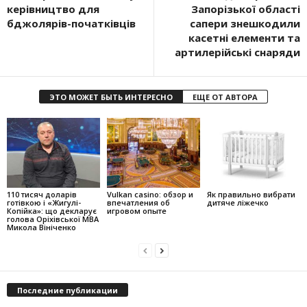
керівництво для
Запорізької області
бджолярів-початківців
сапери знешкодили
касетні елементи та
артилерійські снаряди
ЭТО МОЖЕТ БЫТЬ ИНТЕРЕСНО
ЕЩЕ ОТ АВТОРА
110 тисяч доларів
Vulkan casino: обзор и
Як правильно вибрати
готівкою і «Жигулі-
впечатления об
дитяче ліжечко
Копійка»: що декларує
игровом опыте
голова Оріхівської МВА
Микола Вініченко
Последние публикации