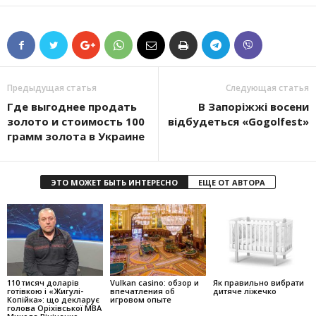
Предыдущая статья
Следующая статья
Где выгоднее продать
В Запоріжжі восени
золото и стоимость 100
відбудеться «Gogolfest»
грамм золота в Украине
ЭТО МОЖЕТ БЫТЬ ИНТЕРЕСНО
ЕЩЕ ОТ АВТОРА
110 тисяч доларів
Vulkan casino: обзор и
Як правильно вибрати
готівкою і «Жигулі-
впечатления об
дитяче ліжечко
Копійка»: що декларує
игровом опыте
голова Оріхівської МВА