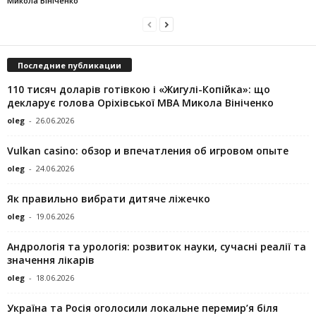
Микола Вініченко
Последние публикации
110 тисяч доларів готівкою і «Жигулі-Копійка»: що
декларує голова Оріхівської МВА Микола Вініченко
oleg
-
26.06.2026
Vulkan casino: обзор и впечатления об игровом опыте
oleg
-
24.06.2026
Як правильно вибрати дитяче ліжечко
oleg
-
19.06.2026
Андрологія та урологія: розвиток науки, сучасні реалії та
значення лікарів
oleg
-
18.06.2026
Україна та Росія оголосили локальне перемир’я біля