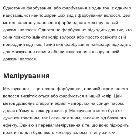
Однотонне фарбування, або фарбування в один тон, є одним з
найстаріших і найпоширеніших видів фарбування волосся. Цей
метод полягає у нанесенні фарби одного кольору по всій
довжині волосся. Однотонне фарбування підходить для тих, хто
хоче повністю змінити колір волосся або просто освіжити свій
природний відтінок. Такий вид фарбування найкраще підходить
для маскування сивини або вирівнювання кольору по всій
довжині волосся.
Мелірування
Мелірування — це техніка фарбування, при якій окремі пасма
волосся висвітлюються або фарбуються в інший колір. Цей
метод дозволяє створити ефект «вигорілих на сонці» пасом,
додає об’єму та текстури зачісці. Мелірування може бути як
дуже контрастним, так і ледь помітним, залежно від бажаного
ефекту. Однією з переваг мелірування є те, що воно підходить
практично для будь-якого кольору волосся і типу зачіски.