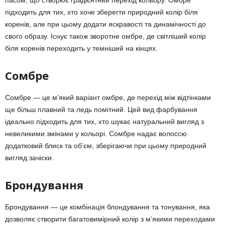
пасом, що створює градієнтний перехід кольору. Омбре
підходить для тих, хто хоче зберегти природний колір біля
коренів, але при цьому додати яскравості та динамічності до
свого образу. Існує також зворотне омбре, де світліший колір
біля коренів переходить у темніший на кінцях.
Сомбре
Сомбре — це м’який варіант омбре, де перехід між відтінками
ще більш плавний та ледь помітний. Цей вид фарбування
ідеально підходить для тих, хто шукає натуральний вигляд з
невеликими змінами у кольорі. Сомбре надає волоссю
додатковий блиск та об’єм, зберігаючи при цьому природний
вигляд зачіски.
Брондування
Брондування — це комбінація блондування та тонування, яка
дозволяє створити багатовимірний колір з м’якими переходами