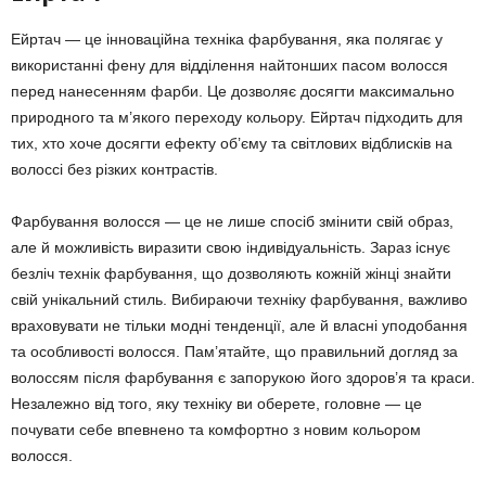
Ейртач — це інноваційна техніка фарбування, яка полягає у
використанні фену для відділення найтонших пасом волосся
перед нанесенням фарби. Це дозволяє досягти максимально
природного та м’якого переходу кольору. Ейртач підходить для
тих, хто хоче досягти ефекту об’єму та світлових відблисків на
волоссі без різких контрастів.
Фарбування волосся — це не лише спосіб змінити свій образ,
але й можливість виразити свою індивідуальність. Зараз існує
безліч технік фарбування, що дозволяють кожній жінці знайти
свій унікальний стиль. Вибираючи техніку фарбування, важливо
враховувати не тільки модні тенденції, але й власні уподобання
та особливості волосся. Пам’ятайте, що правильний догляд за
волоссям після фарбування є запорукою його здоров’я та краси.
Незалежно від того, яку техніку ви оберете, головне — це
почувати себе впевнено та комфортно з новим кольором
волосся.