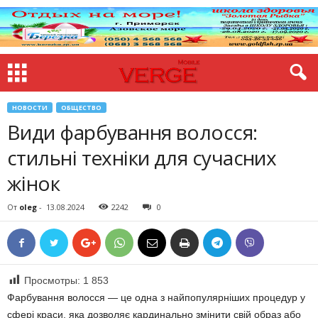
НОВОСТИ
ОБЩЕСТВО
Види фарбування волосся:
стильні техніки для сучасних
жінок
От
oleg
-
13.08.2024
2242
0
Просмотры:
1 853
Фарбування волосся — це одна з найпопулярніших процедур у
сфері краси, яка дозволяє кардинально змінити свій образ або