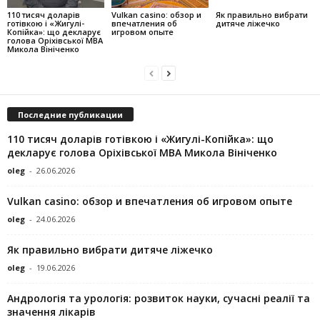
110 тисяч доларів
Vulkan casino: обзор и
Як правильно вибрати
готівкою і «Жигулі-
впечатления об
дитяче ліжечко
Копійка»: що декларує
игровом опыте
голова Оріхівської МВА
Микола Вініченко
Последние публикации
110 тисяч доларів готівкою і «Жигулі-Копійка»: що
декларує голова Оріхівської МВА Микола Вініченко
oleg
-
26.06.2026
Vulkan casino: обзор и впечатления об игровом опыте
oleg
-
24.06.2026
Як правильно вибрати дитяче ліжечко
oleg
-
19.06.2026
Андрологія та урологія: розвиток науки, сучасні реалії та
значення лікарів