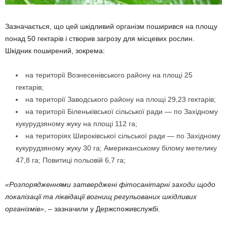
Зазначається, що цей шкідливий організм поширився на площу
понад 50 гектарів і створив загрозу для місцевих рослин.
Шкідник поширений, зокрема:
на території Вознесенівського району на площі 25
гектарів;
на території Заводського району на площі 29,23 гектарів;
на території Біленьківської сільської ради — по Західному
кукурудзяному жуку на площі 112 га;
на територіях Широківської сільської ради — по Західному
кукурудзяному жуку 30 га; Американському білому метелику
47,8 га; Повитиці польовій 6,7 га;
«Розпорядженнями затверджені фітосанітарні заходи щодо
локалізації та ліквідації вогнищ регульованих шкідливих
організмів»
, – зазначили у Держспоживслужбі.