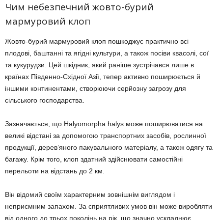
Чим небезпечний жовто-бурий
мармуровий клоп
Жовто-бурий мармуровий клоп пошкоджує
практично всі
плодові, баштанні та ягідні культури, а також посіви квасолі, сої
та кукурудзи. Цей шкідник, який раніше зустрічався лише в
країнах Південно-Східної Азії, тепер активно поширюється й
іншими континентами, створюючи серйозну загрозу для
сільського господарства.
Зазначається, що Halyomorpha halys може поширюватися на
великі відстані за допомогою транспортних засобів, рослинної
продукції, дерев’яного пакувального матеріалу, а також одягу та
багажу. Крім того, клоп здатний здійснювати самостійні
перельоти на відстань до 2 км.
Він відомий своїм характерним зовнішнім виглядом і
неприємним запахом. За сприятливих умов він може виробляти
від одного до трьох поколінь на рік, що значно ускладнює