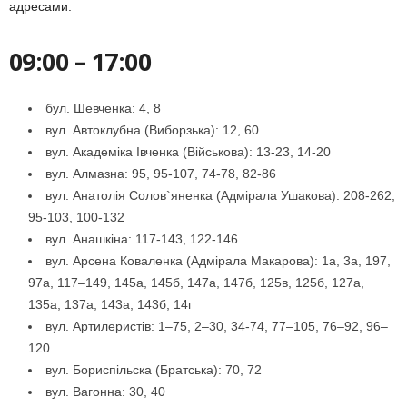
адресами:
09:00 – 17:00
бул. Шевченка: 4, 8
вул. Автоклубна (Виборзька): 12, 60
вул. Академіка Івченка (Військова): 13-23, 14-20
вул. Алмазна: 95, 95-107, 74-78, 82-86
вул. Анатолія Солов`яненка (Адмірала Ушакова): 208-262,
95-103, 100-132
вул. Анашкіна: 117-143, 122-146
вул. Арсена Коваленка (Адмірала Макарова): 1а, 3а, 197,
97а, 117–149, 145а, 145б, 147а, 147б, 125в, 125б, 127а,
135а, 137а, 143а, 143б, 14г
вул. Артилеристів: 1–75, 2–30, 34-74, 77–105, 76–92, 96–
120
вул. Бориспільска (Братська): 70, 72
вул. Вагонна: 30, 40