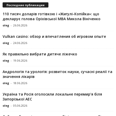
Последние публикации
110 тисяч доларів готівкою і «Жигулі-Копійка»: що
декларує голова Оріхівської МВА Микола Вініченко
oleg
-
26.06.2026
Vulkan casino: обзор и впечатления об игровом опыте
oleg
-
24.06.2026
Як правильно вибрати дитяче ліжечко
oleg
-
19.06.2026
Андрологія та урологія: розвиток науки, сучасні реалії та
значення лікарів
oleg
-
18.06.2026
Україна та Росія оголосили локальне перемир’я біля
Запорізької АЕС
oleg
-
05.06.2026