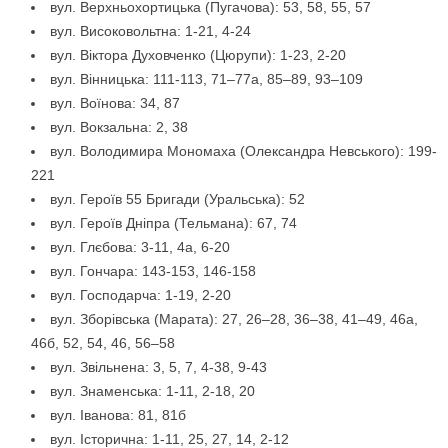
вул. Верхньохортицька (Пугачова): 53, 58, 55, 57
вул. Високовольтна: 1-21, 4-24
вул. Віктора Духовченко (Цюрупи): 1-23, 2-20
вул. Вінницька: 111-113, 71–77а, 85–89, 93–109
вул. Воїнова: 34, 87
вул. Вокзальна: 2, 38
вул. Володимира Мономаха (Олександра Невського): 199-
221
вул. Героїв 55 Бригади (Уральська): 52
вул. Героїв Дніпра (Тельмана): 67, 74
вул. Глєбова: 3-11, 4а, 6-20
вул. Гончара: 143-153, 146-158
вул. Господарча: 1-19, 2-20
вул. Зборівська (Марата): 27, 26–28, 36–38, 41–49, 46а,
46б, 52, 54, 46, 56–58
вул. Звільнена: 3, 5, 7, 4-38, 9-43
вул. Знаменська: 1-11, 2-18, 20
вул. Іванова: 81, 81б
вул. Історична: 1-11, 25, 27, 14, 2-12