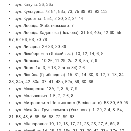
вул. Квітуча: 36, 36а
вул. Культурна: 72-84, 88а, 73, 75-89, 91, 93-113
вул. Курортна: 1-51, 2-20, 22, 24-44
вул. Леоніда Жаботинського: 7
вул. Леоніда Каденюка (Чкалова): 31-53, 40а, 42-60, 55-
67, 62-66, 68, 70-78
вул. Ливарна: 29-33, 30-36
вул. Лівобережна (Єнісейська): 10, 12, 14, 6, 8
вул. Літакова: 10-26, 11-29, 2а, 2-8, 5а, 7, 9
вул. Літня: 1а, 3, 9-13, 2 а(оп 34),2-6
вул. Ліцейна (Грибоєдова): 15–31, 14–30, 6–12, 7–13, 34–
38, 34а, 42–50а, 37–41, 48а, 52а, 59, 60–66
вул. Макаренка: 13А, 2, 3, 5, 7, 9
вул. Мальовнича: 1-5, 7, 2-6, 8
вул. Митрополита Шептицького (Белінського): 58-80, 69-95
вул. Михайла Грушевського (Ульянова): 1–29, 2-4, 8–54,
31–53, 43, 6, 55, 56, 58–72, 59–93
вул. Міжнародна: 10, 12, 13, 17, 21, 23, 25, 27, 6, 6б, 8
вул. Музейна: 14–28, 13, 15а, 21–23, 30–42, 27а–37а, 17,