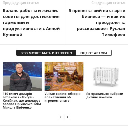
Предыдущая статья
Следующая статья
Баланс работы и жизни:
5 препятствий на старте
советы для достижения
бизнеса — и как их
гармонии и
преодолеть:
продуктивности с Анной
рассказывает Руслан
Кучиной
Тимофеев
ЭТО МОЖЕТ БЫТЬ ИНТЕРЕСНО
ЕЩЕ ОТ АВТОРА
110 тисяч доларів
Vulkan casino: обзор и
Як правильно вибрати
готівкою і «Жигулі-
впечатления об
дитяче ліжечко
Копійка»: що декларує
игровом опыте
голова Оріхівської МВА
Микола Вініченко