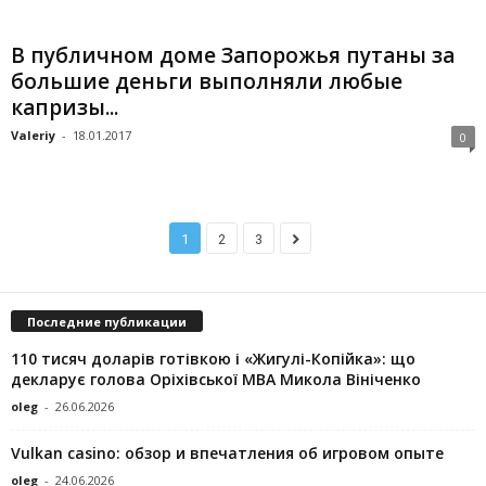
В публичном доме Запорожья путаны за
большие деньги выполняли любые
капризы...
Valeriy
-
18.01.2017
0
1
2
3
Последние публикации
110 тисяч доларів готівкою і «Жигулі-Копійка»: що
декларує голова Оріхівської МВА Микола Вініченко
oleg
-
26.06.2026
Vulkan casino: обзор и впечатления об игровом опыте
oleg
-
24.06.2026