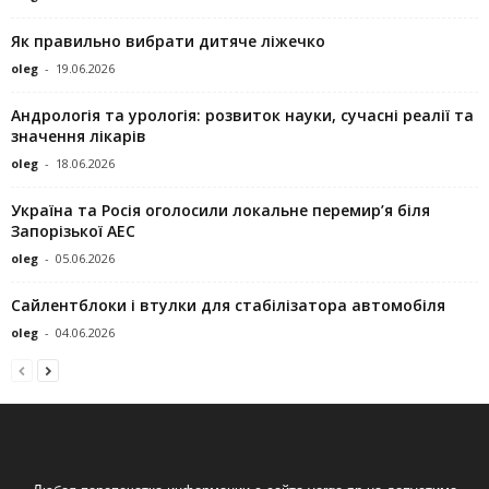
Як правильно вибрати дитяче ліжечко
oleg
-
19.06.2026
Андрологія та урологія: розвиток науки, сучасні реалії та
значення лікарів
oleg
-
18.06.2026
Україна та Росія оголосили локальне перемир’я біля
Запорізької АЕС
oleg
-
05.06.2026
Сайлентблоки і втулки для стабілізатора автомобіля
oleg
-
04.06.2026