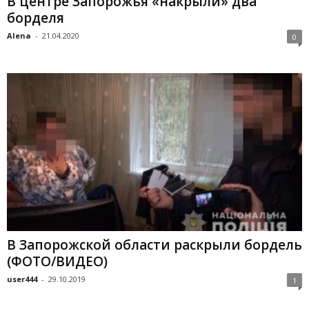
В центре Запорожья «накрыли» два
борделя
Alena
-
21.04.2020
0
В Запорожской области раскрыли бордель
(ФОТО/ВИДЕО)
user444
-
29.10.2019
1