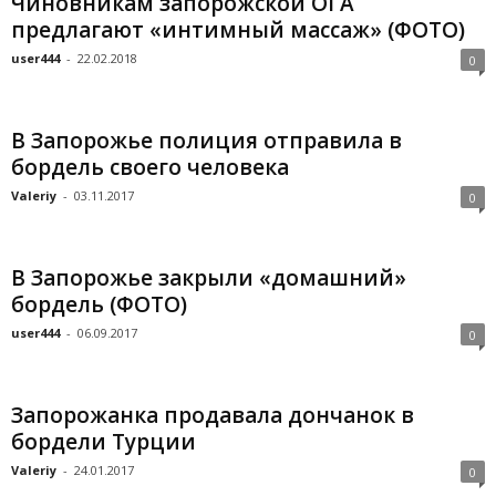
Чиновникам запорожской ОГА
предлагают «интимный массаж» (ФОТО)
user444
-
22.02.2018
0
В Запорожье полиция отправила в
бордель своего человека
Valeriy
-
03.11.2017
0
В Запорожье закрыли «домашний»
бордель (ФОТО)
user444
-
06.09.2017
0
Запорожанка продавала дончанок в
бордели Турции
Valeriy
-
24.01.2017
0