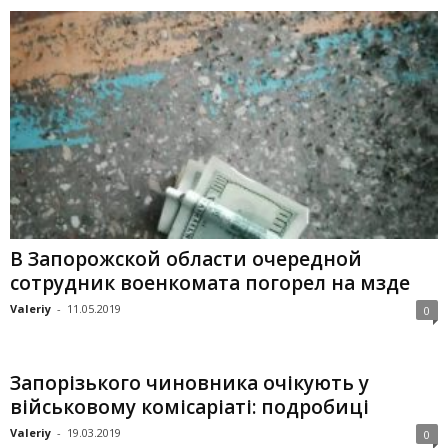
В Запорожской области очередной
сотрудник военкомата погорел на мзде
Valeriy
-
11.05.2019
0
Запорізького чиновника очікують у
військовому комісаріаті: подробиці
Valeriy
-
19.03.2019
0