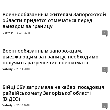
Военнообязанным жителям Запорожской
области придется отмечаться перед
выездом за границу
user444
-
30.11.2018
0
Военнообязанным запорожцам,
выезжающим за границу, необходимо
получить разрешение военкомата
Valeriy
-
29.11.2018
0
Бійці СБУ затримала на хабарі посадовця
райвійськомату Запорізької області
(ВІДЕО)
Valeriy
-
25.10.2018
0