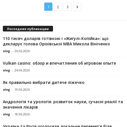
1
2
3
Последние публикации
110 тисяч доларів готівкою і «Жигулі-Копійка»: що
декларує голова Оріхівської МВА Микола Вініченко
oleg
-
26.06.2026
Vulkan casino: обзор и впечатления об игровом опыте
oleg
-
24.06.2026
Як правильно вибрати дитяче ліжечко
oleg
-
19.06.2026
Андрологія та урологія: розвиток науки, сучасні реалії та
значення лікарів
oleg
-
18.06.2026
Україна та Росія оголосили локальне перемир’я біля