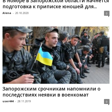
В ноябре в Запорожской области начнется
подготовка к приписке юношей для...
Alena
-
20.10.2020
0
Запорожским срочникам напомнили о
последствиях неявки в военкомат
user444
-
28.11.2019
0