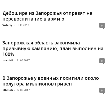
Дебошира из Запорожья отправят на
перевоспитание в армию
Valeriy
-
31.10.2017
0
Запорожская область закончила
призывную кампанию, план выполнен на
100%
user444
-
31.05.2017
0
В Запорожье у военных похитили около
полутора миллионов гривен
olbolab
-
02.02.2017
0