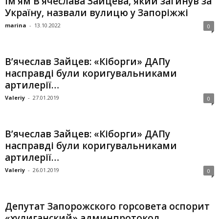
Ім’ям В’ячеслава Зайцева, який загинув за
Україну, назвали вулицю у Запоріжжі
marina
-
13.10.2022
0
В’ячеслав Зайцев: «Кіборги» ДАПу
насправді були коригувальниками
артилерії…
Valeriy
-
27.01.2019
0
В’ячеслав Зайцев: «Кіборги» ДАПу
насправді були коригувальниками
артилерії…
Valeriy
-
26.01.2019
0
Депутат Запорожского горсовета оспорит
«хулиганский» админпротокол