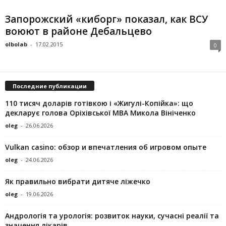
Запорожский «киборг» показал, как ВСУ
воюют в районе Дебальцево
olbolab
-
17.02.2015
0
Последние публикации
110 тисяч доларів готівкою і «Жигулі-Копійка»: що
декларує голова Оріхівської МВА Микола Вініченко
oleg
-
26.06.2026
Vulkan casino: обзор и впечатления об игровом опыте
oleg
-
24.06.2026
Як правильно вибрати дитяче ліжечко
oleg
-
19.06.2026
Андрологія та урологія: розвиток науки, сучасні реалії та
значення лікарів