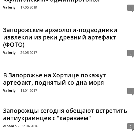
Valeriy
-
17.05.2018
0
Запорожские археологи-подводники
извлекли из реки древний артефакт
(ФОТО)
Valeriy
-
24.05.2017
0
В Запорожье на Хортице покажут
артефакт, поднятый со дна моря
Valeriy
-
11.01.2017
0
Запорожцы сегодня обещают встретить
антиукраинцев с "караваем"
olbolab
-
22.04.2016
0