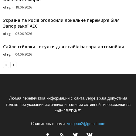
oleg
-
18.06.2026
Україна та Росія оголосили локальне перемир’я біля
Запорізької АЕС
oleg
-
05.06.2026
Сайлентблоки і втулки для стабілізатора автомобіля
oleg
-
04.06.2026
Любая перепечатка информации с сайта verge.zp.ua допустима
только при указании источника и наличии активной гиперссылки на
сайт "ВЕРЖЕ"
Свяжитесь с нами:
vergeua2@gmail.com