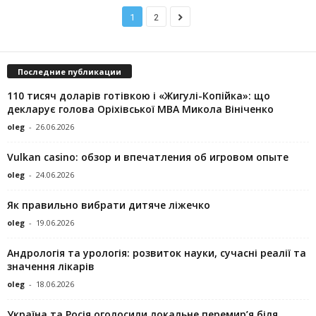
1
2
Последние публикации
110 тисяч доларів готівкою і «Жигулі-Копійка»: що
декларує голова Оріхівської МВА Микола Вініченко
oleg
-
26.06.2026
Vulkan casino: обзор и впечатления об игровом опыте
oleg
-
24.06.2026
Як правильно вибрати дитяче ліжечко
oleg
-
19.06.2026
Андрологія та урологія: розвиток науки, сучасні реалії та
значення лікарів
oleg
-
18.06.2026
Україна та Росія оголосили локальне перемир’я біля