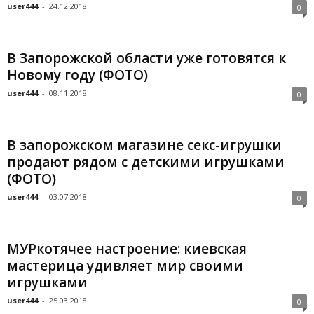
user444
-
24.12.2018
0
В Запорожской области уже готовятся к
Новому году (ФОТО)
user444
-
08.11.2018
0
В запорожском магазине секс-игрушки
продают рядом с детскими игрушками
(ФОТО)
user444
-
03.07.2018
0
МУРкотячее настроение: киевская
мастерица удивляет мир своими
игрушками
user444
-
25.03.2018
0