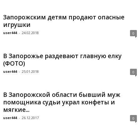
Запорожским детям продают опасные
игрушки
user444
-
24.02.2018
0
В Запорожье раздевают главную елку
(ФОТО)
user444
-
25.01.2018
0
В Запорожской области бывший муж
помощника судьи украл конфеты и
мягкие...
user444
-
26.12.2017
0