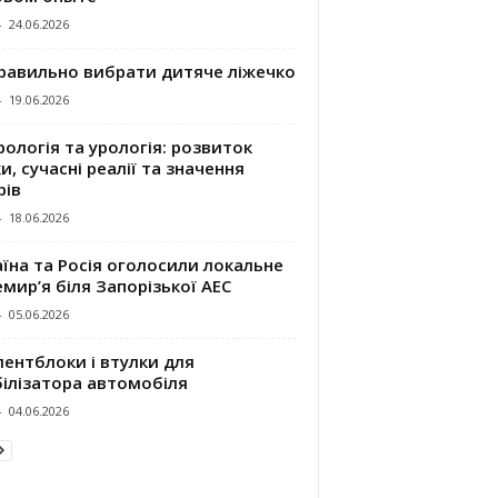
-
24.06.2026
правильно вибрати дитяче ліжечко
-
19.06.2026
ологія та урологія: розвиток
и, сучасні реалії та значення
рів
-
18.06.2026
їна та Росія оголосили локальне
мир’я біля Запорізької АЕС
-
05.06.2026
ентблоки і втулки для
білізатора автомобіля
-
04.06.2026