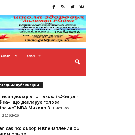
СПОРТ
БЛОГ
следние публикации
тисяч доларів готівкою і «Жигулі-
йка»: що декларує голова
івської МВА Микола Вініченко
-
26.06.2026
an casino: обзор и впечатления об
овом опыте