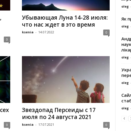
oleg
,
Убывающая Луна 14-28 июля:
Як 
что нас ждет в это время
oleg
ksenia
-
14.07.2022
0
Андр
0
наук
ліка
oleg
Укра
пере
oleg
Сайл
ста
oleg
сех
Звездопад Персеиды с 17
июля по 24 августа 2021
ksenia
-
17.07.2021
0
0