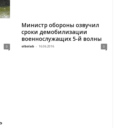
Министр обороны озвучил
сроки демобилизации
военнослужащих 5-й волны
olbolab
-
16.06.2016
0
0
ь