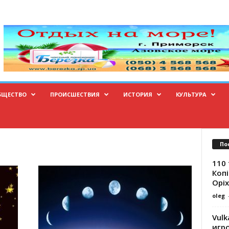
БЩЕСТВО
ПРОИСШЕСТВИЯ
ИСТОРИЯ
КУЛЬТУРА
По
110 
Копі
Оріх
oleg
Vulk
игр