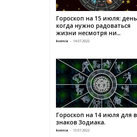
«
В
Гороскоп на 15 июля: день
Е
когда нужно радоваться
Р
Ж
жизни несмотря ни...
Е
ksenia
-
14.07.2022
»
Гороскоп на 14 июля для в
знаков Зодиака.
ksenia
-
13.07.2022