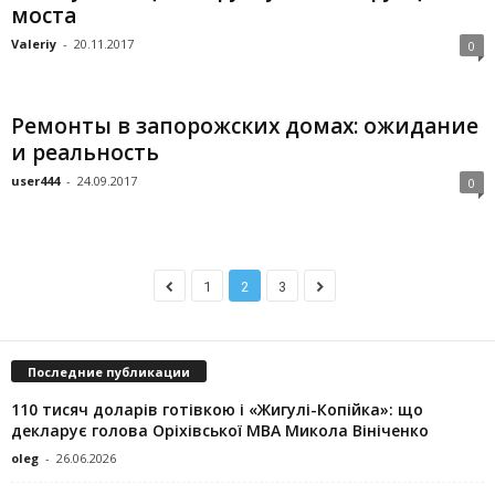
моста
Valeriy
-
20.11.2017
0
Ремонты в запорожских домах: ожидание
и реальность
user444
-
24.09.2017
0
1
2
3
Последние публикации
110 тисяч доларів готівкою і «Жигулі-Копійка»: що
декларує голова Оріхівської МВА Микола Вініченко
oleg
-
26.06.2026