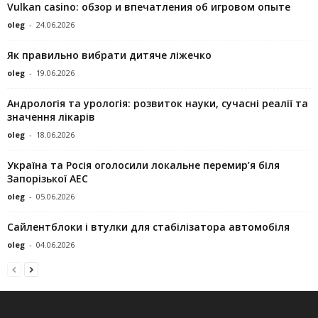
Vulkan casino: обзор и впечатления об игровом опыте
oleg
-
24.06.2026
Як правильно вибрати дитяче ліжечко
oleg
-
19.06.2026
Андрологія та урологія: розвиток науки, сучасні реалії та
значення лікарів
oleg
-
18.06.2026
Україна та Росія оголосили локальне перемир’я біля
Запорізької АЕС
oleg
-
05.06.2026
Сайлентблоки і втулки для стабілізатора автомобіля
oleg
-
04.06.2026