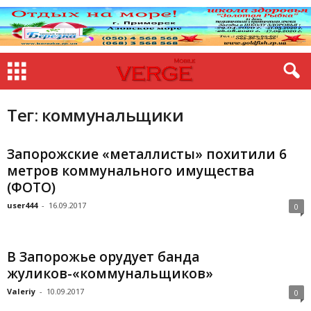
Тег: коммунальщики
Запорожские «металлисты» похитили 6
метров коммунального имущества
(ФОТО)
user444
-
16.09.2017
0
В Запорожье орудует банда
жуликов-«коммунальщиков»
Valeriy
-
10.09.2017
0