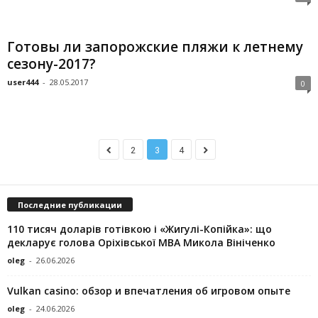
Готовы ли запорожские пляжи к летнему
сезону-2017?
user444
-
28.05.2017
0
2
3
4
Последние публикации
110 тисяч доларів готівкою і «Жигулі-Копійка»: що
декларує голова Оріхівської МВА Микола Вініченко
oleg
-
26.06.2026
Vulkan casino: обзор и впечатления об игровом опыте
oleg
-
24.06.2026