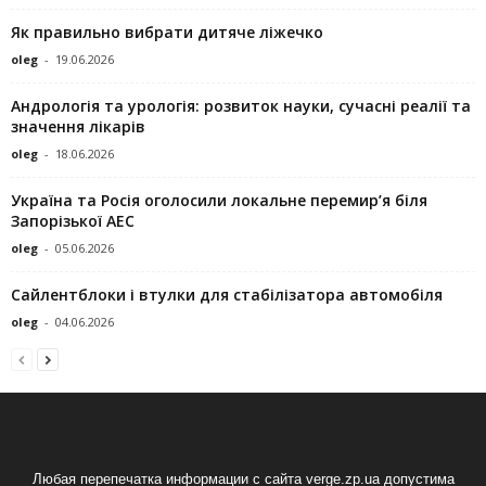
Як правильно вибрати дитяче ліжечко
oleg
-
19.06.2026
Андрологія та урологія: розвиток науки, сучасні реалії та
значення лікарів
oleg
-
18.06.2026
Україна та Росія оголосили локальне перемир’я біля
Запорізької АЕС
oleg
-
05.06.2026
Сайлентблоки і втулки для стабілізатора автомобіля
oleg
-
04.06.2026
Любая перепечатка информации с сайта verge.zp.ua допустима