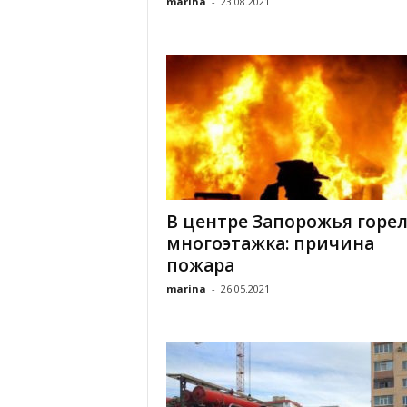
marina
-
23.08.2021
В центре Запорожья горе
многоэтажка: причина
пожара
marina
-
26.05.2021