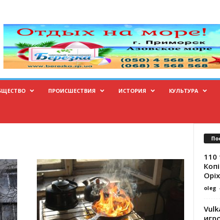
БЩЕСТВО
ПРОИСШЕСТВИЯ
ИСТОРИЯ
КУЛЬТУРА
По
110 
Копі
Оріх
oleg
Vulk
игр