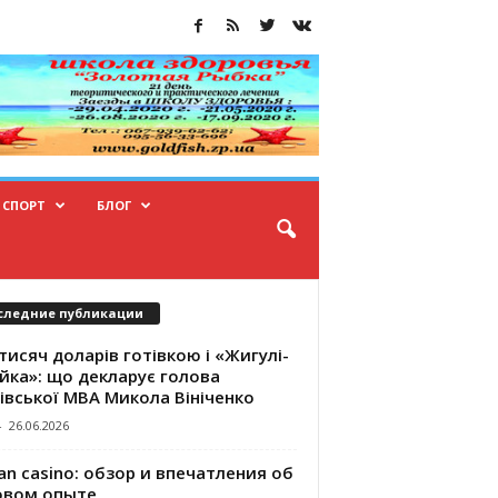
СПОРТ
БЛОГ
следние публикации
тисяч доларів готівкою і «Жигулі-
йка»: що декларує голова
івської МВА Микола Вініченко
-
26.06.2026
an casino: обзор и впечатления об
овом опыте