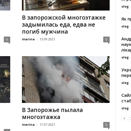
oleg
В запорожской многоэтажке
Як 
задымилась еда, едва не
oleg
погиб мужчина
Андр
marina
-
13.09.2021
0
0
наук
ліка
oleg
Укра
пере
oleg
Сайл
ста
oleg
В Запорожье пылала
многоэтажка
marina
-
11.07.2021
0