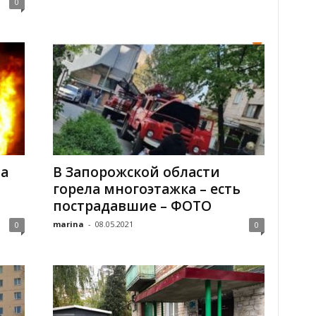
0
ла
В Запорожской области
горела многоэтажка – есть
пострадавшие – ФОТО
marina
-
08.05.2021
0
0