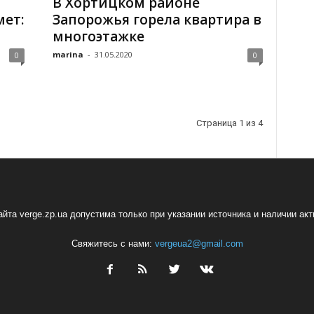
В Хортицком районе
ет:
Запорожья горела квартира в
многоэтажке
marina
-
31.05.2020
0
0
Страница 1 из 4
йта verge.zp.ua допустима только при указании источника и наличии ак
Свяжитесь с нами:
vergeua2@gmail.com