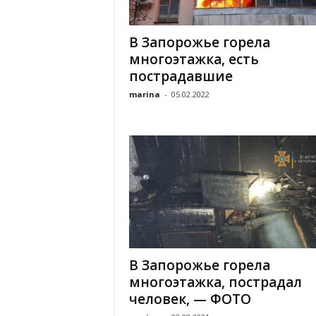
«
В
В Запорожье горела
Е
многоэтажка, есть
Р
Ж
пострадавшие
Е
marina
-
05.02.2022
»
В Запорожье горела
многоэтажка, пострадал
человек, — ФОТО