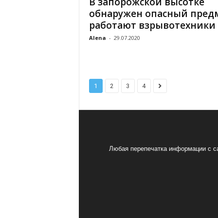
В запорожской высотке
обнаружен опасный предм
работают взрывотехники
Alena
-
29.07.2020
1
2
3
4
Любая перепечатка информации с са