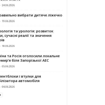
-
24.06.2026
правильно вибрати дитяче ліжечко
-
19.06.2026
ологія та урологія: розвиток
и, сучасні реалії та значення
рів
-
18.06.2026
їна та Росія оголосили локальне
мир’я біля Запорізької АЕС
-
05.06.2026
ентблоки і втулки для
білізатора автомобіля
-
04.06.2026