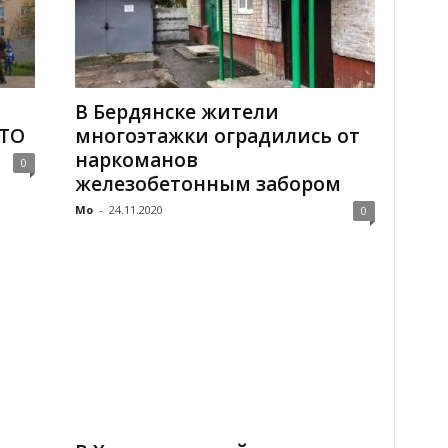
В Бердянске жители
ОТО
многоэтажки оградились от
наркоманов
0
железобетонным забором
Mo
-
24.11.2020
0