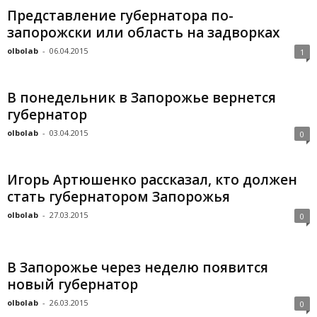
Представление губернатора по-
запорожски или область на задворках
olbolab
-
06.04.2015
1
В понедельник в Запорожье вернется
губернатор
olbolab
-
03.04.2015
0
Игорь Артюшенко рассказал, кто должен
стать губернатором Запорожья
olbolab
-
27.03.2015
0
В Запорожье через неделю появится
новый губернатор
olbolab
-
26.03.2015
0