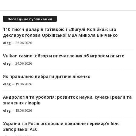
Последние публикации
110 тисяч доларів готівкою і «Жигулі-Копійка»: що
декларує голова Оріхівської МВА Микола Вініченко
oleg
-
26.06.2026
Vulkan casino: обзор и впечатления об игровом опыте
oleg
-
24.06.2026
Як правильно вибрати дитяче ліжечко
oleg
-
19.06.2026
Андрологія та урологія: розвиток науки, сучасні реалії та
значення лікарів
oleg
-
18.06.2026
Україна та Росія оголосили локальне перемир’я біля
Запорізької АЕС