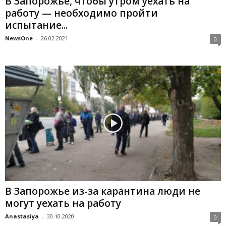
В Запорожье, чтобы утром уехать на
работу — необходимо пройти
испытание...
NewsOne
-
26.02.2021
0
В Запорожье из-за карантина люди не
могут уехать на работу
Anastasiya
-
30.10.2020
0