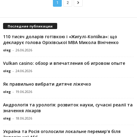
1
2
Последние публикации
110 тисяч доларів готівкою і «Жигулі-Копійка»: що
декларує голова Оріхівської МВА Микола Вініченко
oleg
-
26.06.2026
Vulkan casino: обзор и впечатления об игровом опыте
oleg
-
24.06.2026
Як правильно вибрати дитяче ліжечко
oleg
-
19.06.2026
Андрологія та урологія: розвиток науки, сучасні реалії та
значення лікарів
oleg
-
18.06.2026
Україна та Росія оголосили локальне перемир’я біля