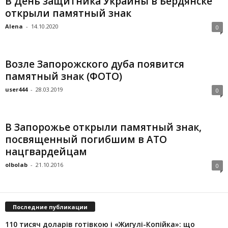
В День защитника Украины в Бердянске
открыли памятный знак
Alena
-
14.10.2020
0
Возле Запорожского дуба появится
памятный знак (ФОТО)
user444
-
28.03.2019
0
В Запорожье открыли памятный знак,
посвященный погибшим в АТО
нацгвардейцам
olbolab
-
21.10.2016
0
Последние публикации
110 тисяч доларів готівкою і «Жигулі-Копійка»: що