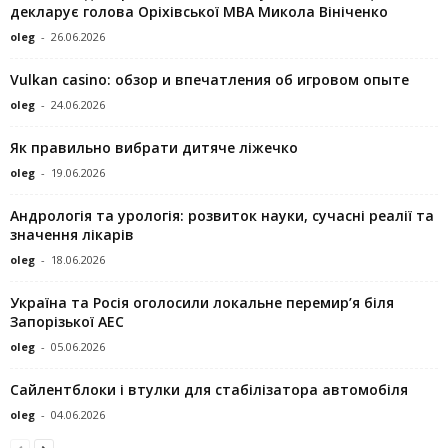
декларує голова Оріхівської МВА Микола Вініченко
oleg
-
26.06.2026
Vulkan casino: обзор и впечатления об игровом опыте
oleg
-
24.06.2026
Як правильно вибрати дитяче ліжечко
oleg
-
19.06.2026
Андрологія та урологія: розвиток науки, сучасні реалії та
значення лікарів
oleg
-
18.06.2026
Україна та Росія оголосили локальне перемир’я біля
Запорізької АЕС
oleg
-
05.06.2026
Сайлентблоки і втулки для стабілізатора автомобіля
oleg
-
04.06.2026