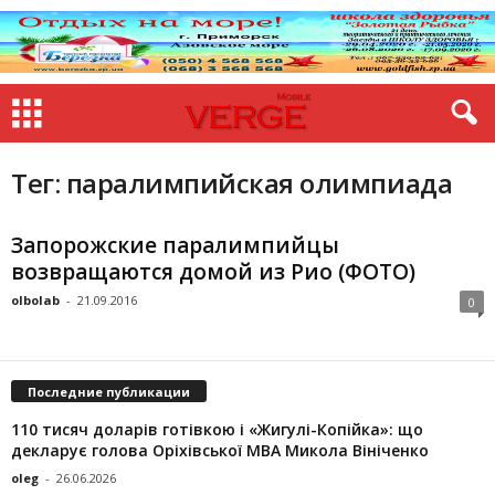
Тег: паралимпийская олимпиада
Запорожские паралимпийцы
возвращаются домой из Рио (ФОТО)
olbolab
-
21.09.2016
0
Последние публикации
110 тисяч доларів готівкою і «Жигулі-Копійка»: що
декларує голова Оріхівської МВА Микола Вініченко
oleg
-
26.06.2026