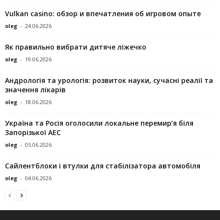
Vulkan casino: обзор и впечатления об игровом опыте
oleg
-
24.06.2026
Як правильно вибрати дитяче ліжечко
oleg
-
19.06.2026
Андрологія та урологія: розвиток науки, сучасні реалії та
значення лікарів
oleg
-
18.06.2026
Україна та Росія оголосили локальне перемир’я біля
Запорізької АЕС
oleg
-
05.06.2026
Сайлентблоки і втулки для стабілізатора автомобіля
oleg
-
04.06.2026