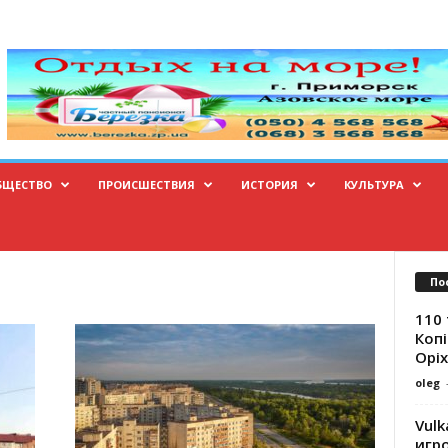
БЩЕСТВО
ПРОИСШЕСТВИЯ
ИСТОРИЯ
КУЛЬТУРА
По
110 
Копі
Оріх
oleg
Vulk
игр