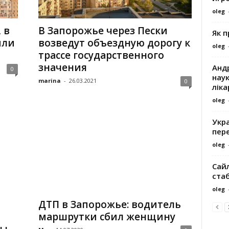
oleg
 в
В Запорожье через Пески
Як 
или
возведут объездную дорогу к
oleg
трассе государственного
значения
Андр
0
наук
marina
-
26.03.2021
0
ліка
oleg
Укра
пере
oleg
Сайл
ста
oleg
ДТП в Запорожье: водитель
маршрутки сбил женщину