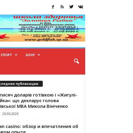
СПОРТ
БЛОГ
следние публикации
тисяч доларів готівкою і «Жигулі-
йка»: що декларує голова
івської МВА Микола Вініченко
-
26.06.2026
an casino: обзор и впечатления об
овом опыте