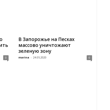
о
В Запорожье на Песках
ить
массово уничтожают
зеленую зону
marina
-
24.05.2020
0
0