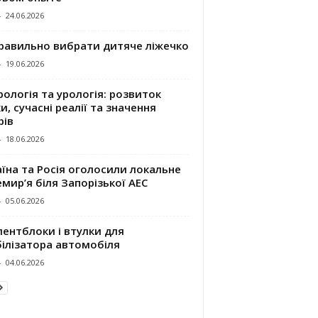
-
24.06.2026
правильно вибрати дитяче ліжечко
-
19.06.2026
ологія та урологія: розвиток
и, сучасні реалії та значення
рів
-
18.06.2026
їна та Росія оголосили локальне
мир’я біля Запорізької АЕС
-
05.06.2026
ентблоки і втулки для
білізатора автомобіля
-
04.06.2026