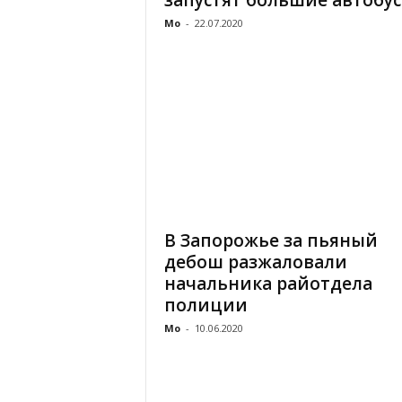
запустят большие автобу
Mo
-
22.07.2020
В Запорожье за пьяный
дебош разжаловали
начальника райотдела
полиции
Mo
-
10.06.2020