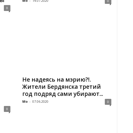
сы
Mo
-
14.07.2020
0
0
Не надеясь на мэрию?!.
Жители Бердянска третий
год подряд сами убирают...
Mo
-
07.06.2020
0
0