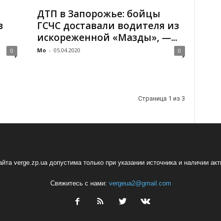
ДТП в Запорожье: бойцы
з
ГСЧС доставали водителя из
искореженной «Мазды», —...
Mo
-
05.04.2020
0
0
Страница 1 из 3
йта verge.zp.ua допустима только при указании источника и наличии ак
Свяжитесь с нами:
vergeua2@gmail.com