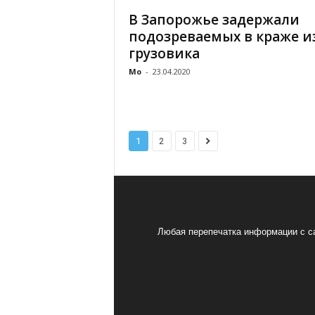
В Запорожье задержали
подозреваемых в краже и
грузовика
Mo
-
23.04.2020
1
2
3
Любая перепечатка информации с са