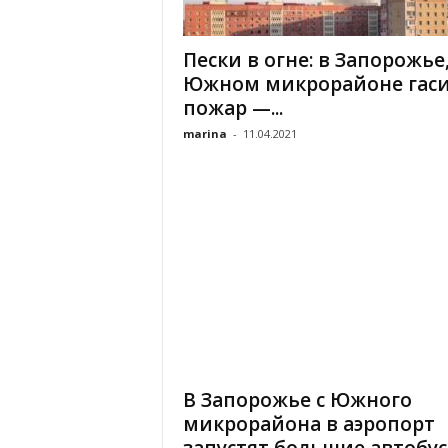
«
В
Пески в огне: в Запорожье,
Е
Южном микрорайоне гас
Р
Ж
пожар —...
Е
marina
-
11.04.2021
»
В Запорожье с Южного
микрорайона в аэропорт