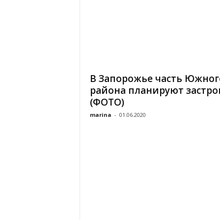
В Запорожье часть Южног
района планируют застро
(ФОТО)
marina
-
01.06.2020