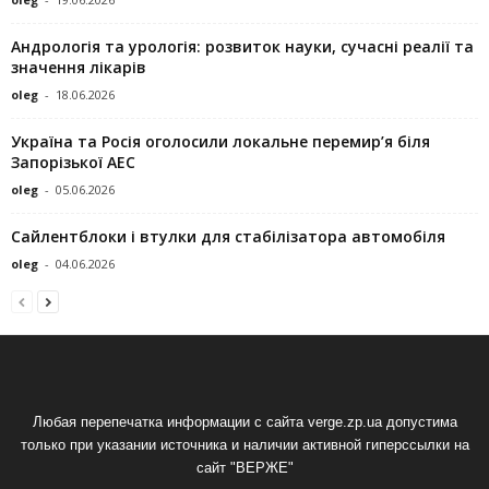
Андрологія та урологія: розвиток науки, сучасні реалії та
значення лікарів
oleg
-
18.06.2026
Україна та Росія оголосили локальне перемир’я біля
Запорізької АЕС
oleg
-
05.06.2026
Сайлентблоки і втулки для стабілізатора автомобіля
oleg
-
04.06.2026
Любая перепечатка информации с сайта verge.zp.ua допустима
только при указании источника и наличии активной гиперссылки на
сайт "ВЕРЖЕ"