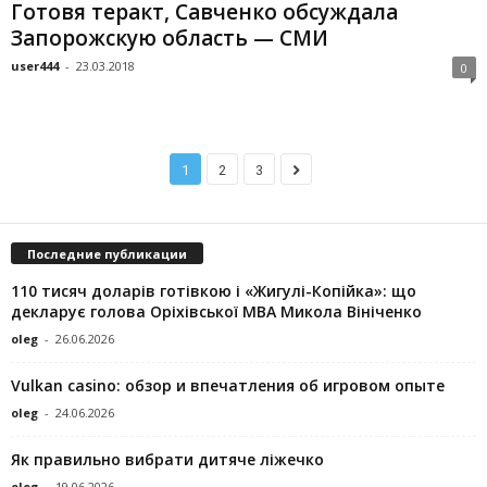
Готовя теракт, Савченко обсуждала
Запорожскую область — СМИ
user444
-
23.03.2018
0
1
2
3
Последние публикации
110 тисяч доларів готівкою і «Жигулі-Копійка»: що
декларує голова Оріхівської МВА Микола Вініченко
oleg
-
26.06.2026
Vulkan casino: обзор и впечатления об игровом опыте
oleg
-
24.06.2026
Як правильно вибрати дитяче ліжечко
oleg
-
19.06.2026