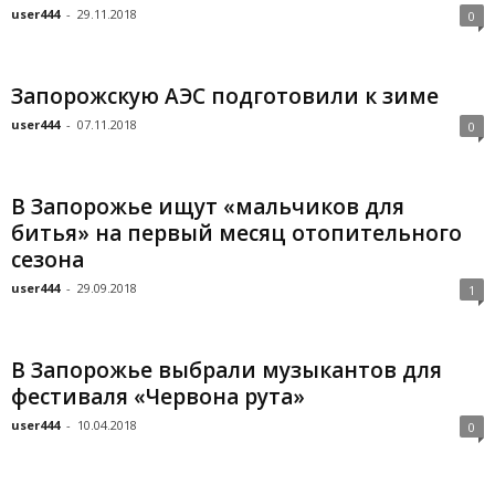
user444
-
29.11.2018
0
Запорожскую АЭС подготовили к зиме
user444
-
07.11.2018
0
В Запорожье ищут «мальчиков для
битья» на первый месяц отопительного
сезона
user444
-
29.09.2018
1
В Запорожье выбрали музыкантов для
фестиваля «Червона рута»
user444
-
10.04.2018
0