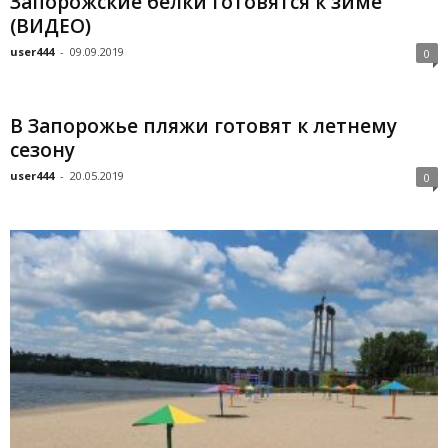
Запорожские белки готовятся к зиме
(ВИДЕО)
user444
-
09.09.2019
0
В Запорожье пляжи готовят к летнему
сезону
user444
-
20.05.2019
0