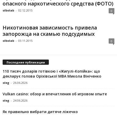
опасного наркотического средства (ФОТО)
olbolab
-
02.12.2015
0
Никотиновая зависимость привела
запорожца на скамью подсудимых
olbolab
-
03.11.2015
0
Последние публикации
110 тисяч доларів готівкою і «Жигулі-Копійка»: що
декларує голова Оріхівської МВА Микола Вініченко
oleg
-
26.06.2026
Vulkan casino: обзор и впечатления об игровом опыте
oleg
-
24.06.2026
Як правильно вибрати дитяче ліжечко