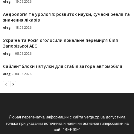
oleg
-
19.06.2026
Андрологія та урологія: розвиток науки, сучасні реалії та
значення лікарів
oleg
-
18.06.2026
Україна та Росія оголосили локальне перемир’я біля
Запорізької АЕС
oleg
-
05.06.2026
Сайлентблоки і втулки для стабілізатора автомобіля
oleg
-
04.06.2026
Любая перепечатка информации с сайта verge.zp.ua допустима
только при указании источника и наличии активной гиперссылки на
сайт "ВЕРЖЕ"