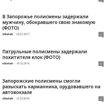
В Запорожье полисмены задержали
мужчину, обокравшего свою знакомую
(ФОТО)
olbolab
-
02.01.2017
0
Патрульные полисмены задержали
похитителя елок (ФОТО)
olbolab
-
18.12.2016
0
Запорожские полисмены смогли
разыскать карманника, орудовавшего на
автовокзале
olbolab
-
21.07.2016
0