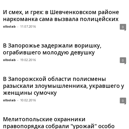
И смех, и грех: в Шевченковском районе
наркоманка сама вызвала полицейских
olbolab
-
11.07.2016
0
В Запорожье задержали воришку,
ограбившего молодую девушку
olbolab
-
19.02.2016
0
В Запорожской области полисмены
разыскали злоумышленника, укравшего у
женщины сумочку
olbolab
-
10.02.2016
0
Мелитопольские охранники
правопорядка собрали "урожай" особо