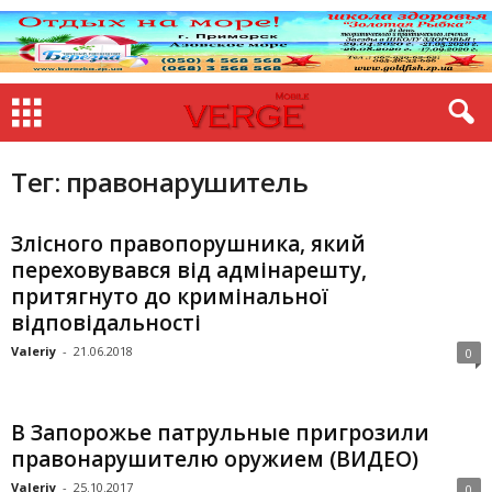
Тег: правонарушитель
Злісного правопорушника, який
переховувався від адмінарешту,
притягнуто до кримінальної
відповідальності
Valeriy
-
21.06.2018
0
В Запорожье патрульные пригрозили
правонарушителю оружием (ВИДЕО)
Valeriy
-
25.10.2017
0