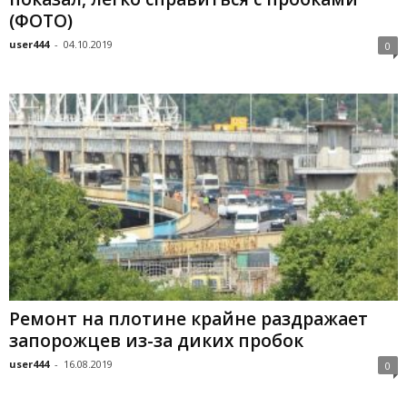
(ФОТО)
user444
-
04.10.2019
0
Ремонт на плотине крайне раздражает
запорожцев из-за диких пробок
user444
-
16.08.2019
0