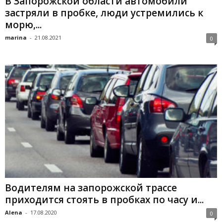
В Запорожской области автомобили
застряли в пробке, люди устремились к
морю,...
marina
-
21.08.2021
0
Водителям на запорожской трассе
приходится стоять в пробках по часу и...
Alena
-
17.08.2020
0