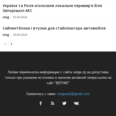
Україна та Росія оголосили локальне перемир’я біля
Запорізької АЕС
oleg
-
05.06.2026
Сайлентблоки і втулки для стабілізатора автомобіля
oleg
-
04.06.2026
Любая перепечатка информации с сайта verge.zp.ua допустима
только при указании источника и наличии активной гиперссылки на
сайт "ВЕРЖЕ"
Свяжитесь с нами:
vergeua2@gmail.com