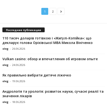
1
2
Последние публикации
110 тисяч доларів готівкою і «Жигулі-Копійка»: що
декларує голова Оріхівської МВА Микола Вініченко
oleg
-
26.06.2026
Vulkan casino: обзор и впечатления об игровом опыте
oleg
-
24.06.2026
Як правильно вибрати дитяче ліжечко
oleg
-
19.06.2026
Андрологія та урологія: розвиток науки, сучасні реалії та
значення лікарів
oleg
-
18.06.2026