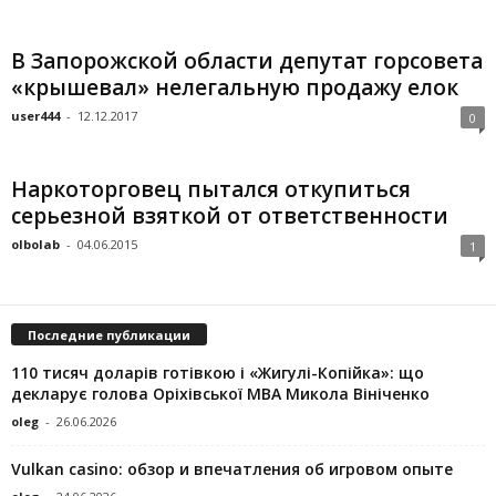
В Запорожской области депутат горсовета
«крышевал» нелегальную продажу елок
user444
-
12.12.2017
0
Наркоторговец пытался откупиться
серьезной взяткой от ответственности
olbolab
-
04.06.2015
1
Последние публикации
110 тисяч доларів готівкою і «Жигулі-Копійка»: що
декларує голова Оріхівської МВА Микола Вініченко
oleg
-
26.06.2026
Vulkan casino: обзор и впечатления об игровом опыте