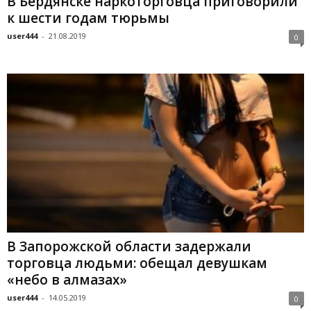
В Бердянске наркоторговца приговорили
к шести годам тюрьмы
user444
-
21.08.2019
0
В Запорожской области задержали
торговца людьми: обещал девушкам
«небо в алмазах»
user444
-
14.05.2019
0