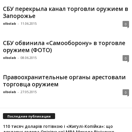
СБУ перекрыла канал торговли оружием в
Запорожье
olbolab
-
11.06.2015
0
СБУ обвинила «Самооборону» в торговле
оружием (ФОТО)
olbolab
-
08.06.2015
0
Правоохранительные органы арестовали
торговца оружием
olbolab
-
27.05.2015
0
Последние публикации
110 тисяч доларів готівкою і «Жигулі-Копійка»: що
декларує голова Оріхівської МВА Микола Вініченко