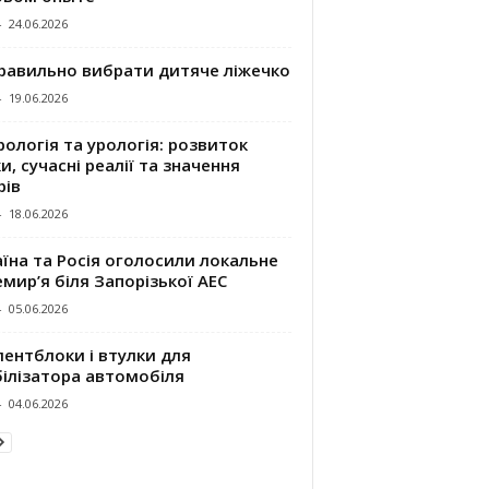
-
24.06.2026
правильно вибрати дитяче ліжечко
-
19.06.2026
ологія та урологія: розвиток
и, сучасні реалії та значення
рів
-
18.06.2026
їна та Росія оголосили локальне
мир’я біля Запорізької АЕС
-
05.06.2026
ентблоки і втулки для
білізатора автомобіля
-
04.06.2026