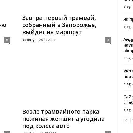
oleg
Завтра первый трамвай,
Як 
-ю
собранный в Запорожье,
oleg
выйдет на маршрут
Андр
Valeriy
-
26.07.2017
0
0
наук
ліка
oleg
Укра
пере
oleg
Сайл
ста
oleg
Возле трамвайного парка
пожилая женщина угодила
под колеса авто