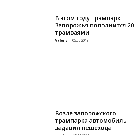
«
В
В этом году трампарк
Е
Запорожья пополнится 20
Р
Ж
трамваями
Е
Valeriy
-
05.03.2019
»
Возле запорожского
трампарка автомобиль
задавил пешехода