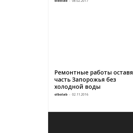
olbolab
-
08.02.2017
Ремонтные работы оставя
часть Запорожья без
холодной воды
olbolab
-
02.11.2016