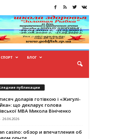
СПОРТ
БЛОГ
следние публикации
тисяч доларів готівкою і «Жигулі-
йка»: що декларує голова
івської МВА Микола Вініченко
-
26.06.2026
an casino: обзор и впечатления об
овом опыте