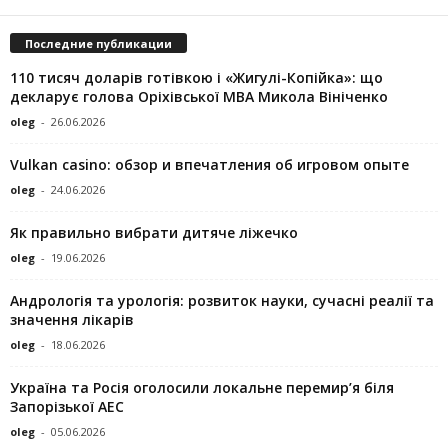
Последние публикации
110 тисяч доларів готівкою і «Жигулі-Копійка»: що
декларує голова Оріхівської МВА Микола Вініченко
oleg
-
26.06.2026
Vulkan casino: обзор и впечатления об игровом опыте
oleg
-
24.06.2026
Як правильно вибрати дитяче ліжечко
oleg
-
19.06.2026
Андрологія та урологія: розвиток науки, сучасні реалії та
значення лікарів
oleg
-
18.06.2026
Україна та Росія оголосили локальне перемир’я біля
Запорізької АЕС
oleg
-
05.06.2026