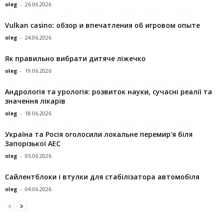
oleg
-
26.06.2026
Vulkan casino: обзор и впечатления об игровом опыте
oleg
-
24.06.2026
Як правильно вибрати дитяче ліжечко
oleg
-
19.06.2026
Андрологія та урологія: розвиток науки, сучасні реалії та
значення лікарів
oleg
-
18.06.2026
Україна та Росія оголосили локальне перемир’я біля
Запорізької АЕС
oleg
-
05.06.2026
Сайлентблоки і втулки для стабілізатора автомобіля
oleg
-
04.06.2026