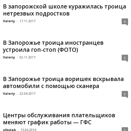
В запорожской школе куражилась троица
нетрезвых подростков
Valeriy
-
17.11.2017
0
В Запорожье троица иностранцев
устроила гоп-стоп (ФОТО)
Valeriy
-
02.11.2017
0
В Запорожье троица воришек вскрывала
автомобили с помощью сканера
Valeriy
-
22.04.2017
0
Центры обслуживания плательщиков
меняют график работы — ГФС
olbolab
-
15.06.2016
0