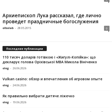
Архиепископ Лука рассказал, где лично
проведет праздничные богослужения
olbolab
-
28.05.2015
0
Последние публикации
110 тисяч доларів готівкою і «Жигулі-Копійка»: що
декларує голова Оріхівської МВА Микола Вініченко
oleg
-
26.06.2026
Vulkan casino: обзор и впечатления об игровом опыте
oleg
-
24.06.2026
Як правильно вибрати дитяче ліжечко
oleg
-
19.06.2026