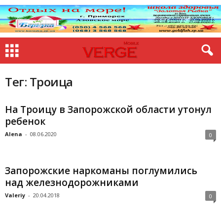
Тег: Троица
На Троицу в Запорожской области утонул
ребенок
Alena
-
08.06.2020
0
Запорожские наркоманы поглумились
над железнодорожниками
Valeriy
-
20.04.2018
0