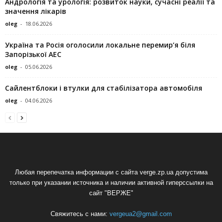
Андрологія та урологія: розвиток науки, сучасні реалії та
значення лікарів
oleg
-
18.06.2026
Україна та Росія оголосили локальне перемир’я біля
Запорізької АЕС
oleg
-
05.06.2026
Сайлентблоки і втулки для стабілізатора автомобіля
oleg
-
04.06.2026
Любая перепечатка информации с сайта verge.zp.ua допустима
только при указании источника и наличии активной гиперссылки на
сайт "ВЕРЖЕ"
Свяжитесь с нами:
vergeua2@gmail.com