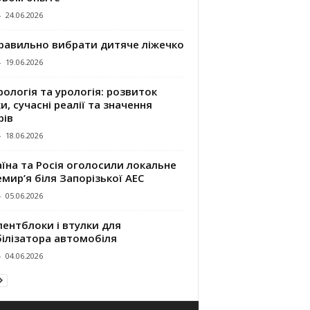
-
24.06.2026
правильно вибрати дитяче ліжечко
-
19.06.2026
ологія та урологія: розвиток
и, сучасні реалії та значення
рів
-
18.06.2026
їна та Росія оголосили локальне
мир’я біля Запорізької АЕС
-
05.06.2026
ентблоки і втулки для
білізатора автомобіля
-
04.06.2026