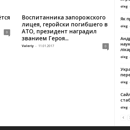
oleg
ётся
Воспитанника запорожского
Як 
лицея, геройски погибшего в
oleg
АТО, президент наградил
0
званием Героя...
Андр
наук
Valeriy
-
11.01.2017
0
ліка
oleg
Укра
пере
oleg
Сайл
ста
oleg