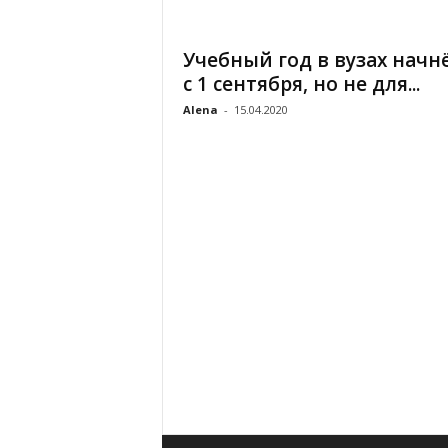
«
В
Учебный год в вузах начн
Е
с 1 сентября, но не для...
Р
Ж
Alena
-
15.04.2020
Е
»