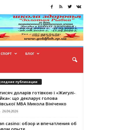
СПОРТ
БЛОГ
следние публикации
тисяч доларів готівкою і «Жигулі-
йка»: що декларує голова
івської МВА Микола Вініченко
-
26.06.2026
an casino: обзор и впечатления об
овом опыте