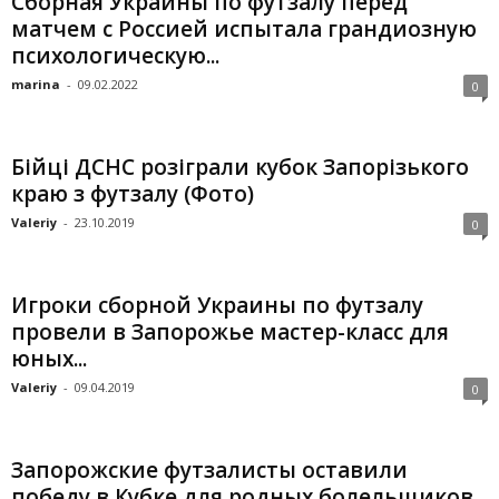
Сборная Украины по футзалу перед
матчем с Россией испытала грандиозную
психологическую...
marina
-
09.02.2022
0
Бійці ДСНС розіграли кубок Запорізького
краю з футзалу (Фото)
Valeriy
-
23.10.2019
0
Игроки сборной Украины по футзалу
провели в Запорожье мастер-класс для
юных...
Valeriy
-
09.04.2019
0
Запорожские футзалисты оставили
победу в Кубке для родных болельщиков