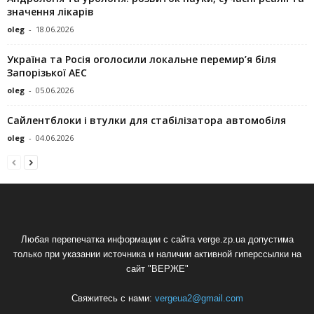
значення лікарів
oleg
-
18.06.2026
Україна та Росія оголосили локальне перемир’я біля
Запорізької АЕС
oleg
-
05.06.2026
Сайлентблоки і втулки для стабілізатора автомобіля
oleg
-
04.06.2026
Любая перепечатка информации с сайта verge.zp.ua допустима
только при указании источника и наличии активной гиперссылки на
сайт "ВЕРЖЕ"
Свяжитесь с нами:
vergeua2@gmail.com