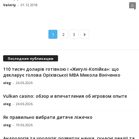
Valeriy
-
01.12.2018
0
1
2
3
Последние публикации
110 тисяч доларів готівкою і «Жигулі-Копійка»: що
декларує голова Оріхівської МВА Микола Вініченко
oleg
-
26.06.2026
Vulkan casino: обзор и впечатления об игровом опыте
oleg
-
24.06.2026
Як правильно вибрати дитяче ліжечко
oleg
-
19.06.2026
Андрологія та урологія: розвиток науки, сучасні реалії та