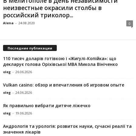
В Мелитополе в День независимости
неизвестные окрасили столбы в
российский триколор...
Alena
-
24.08.2020
0
Последние публикации
110 тисяч доларів готівкою і «Жигулі-Копійка»: що
декларує голова Оріхівської МВА Микола Вініченко
oleg
-
26.06.2026
Vulkan casino: обзор и впечатления об игровом опыте
oleg
-
24.06.2026
Як правильно вибрати дитяче ліжечко
oleg
-
19.06.2026
Андрологія та урологія: розвиток науки, сучасні реалії та
значення лікарів