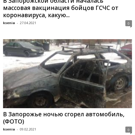
В Запорожской области началась
массовая вакцинация бойцов ГСЧС от
коронавируса, какую...
ksenia
-
27.04.2021
0
В Запорожье ночью сгорел автомобиль,
(ФОТО)
ksenia
-
09.02.2021
0