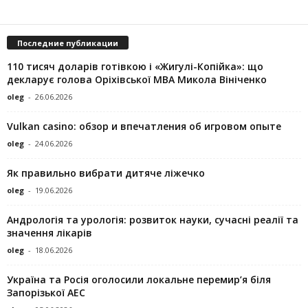
Последние публикации
110 тисяч доларів готівкою і «Жигулі-Копійка»: що
декларує голова Оріхівської МВА Микола Вініченко
oleg
-
26.06.2026
Vulkan casino: обзор и впечатления об игровом опыте
oleg
-
24.06.2026
Як правильно вибрати дитяче ліжечко
oleg
-
19.06.2026
Андрологія та урологія: розвиток науки, сучасні реалії та
значення лікарів
oleg
-
18.06.2026
Україна та Росія оголосили локальне перемир’я біля
Запорізької АЕС