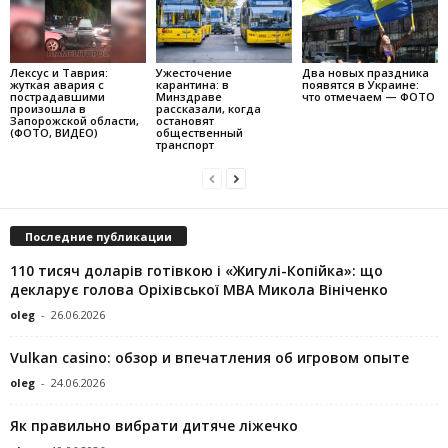
Лексус и Таврия:
Ужесточение
Два новых праздника
жуткая авария с
карантина: в
появятся в Украине:
пострадавшими
Минздраве
что отмечаем — ФОТО
произошла в
рассказали, когда
Запорожской области,
остановят
(ФОТО, ВИДЕО)
общественный
транспорт
Последние публикации
110 тисяч доларів готівкою і «Жигулі-Копійка»: що
декларує голова Оріхівської МВА Микола Вініченко
oleg
-
26.06.2026
Vulkan casino: обзор и впечатления об игровом опыте
oleg
-
24.06.2026
Як правильно вибрати дитяче ліжечко