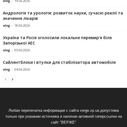
oleg
-
19.06.2026
Андрологія та урологія: розвиток науки, сучасні реалії та
значення лікарів
oleg
-
18.06.2026
Україна та Росія оголосили локальне перемир’я біля
Запорізької АЕС
oleg
-
05.06.2026
Сайлентблоки і втулки для стабілізатора автомобіля
oleg
-
04.06.2026
Любая перепечатка информации с сайта verge.zp.ua допустима
только при указании источника и наличии активной гиперссылки на
сайт "ВЕРЖЕ"