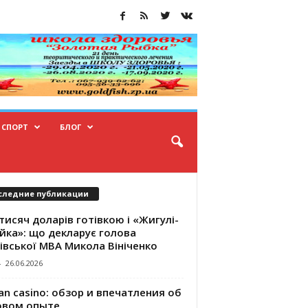
СПОРТ
БЛОГ
следние публикации
тисяч доларів готівкою і «Жигулі-
йка»: що декларує голова
івської МВА Микола Вініченко
-
26.06.2026
an casino: обзор и впечатления об
овом опыте