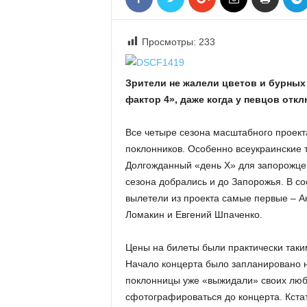
«
В
Е
Просмотры:
233
Р
Ж
Зрители не жалели цветов и бурных 
Е
»
фактор 4», даже когда у певцов от
Все четыре сезона масштабного проект
поклонников. Особенно всеукраинские 
Долгожданный «день Х» для запорожцев
сезона добрались и до Запорожья. В со
вылетели из проекта самые первые – А
Ломакин и Евгений Шпаченко.
Цены на билеты были практически таким
Начало концерта было запланировано н
поклонницы уже «выжидали» своих люб
сфотографироваться до концерта. Кста