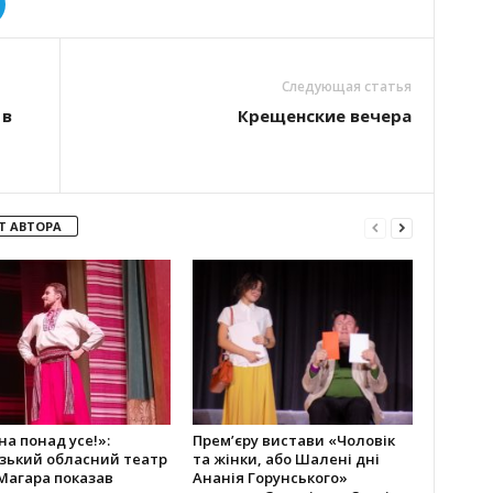
Следующая статья
 в
Крещенские вечера
Т АВТОРА
на понад усе!»:
Прем’єру вистави «Чоловік
зький обласний театр
та жінки, або Шалені дні
Г.Магара показав
Ананія Горунського»