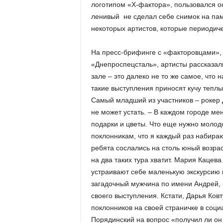
логотипом «Х-фактора», пользовался о
ленивый не сделал себе снимок на пам
некоторых артистов, которые периодиче
На пресс-брифинге с «факторовцами»,
«Днепроспецсталь», артисты рассказали,
зале – это далеко не то же самое, что н
такие выступления приносят кучу теплых
Самый младший из участников – рокер Д
не может устать. – В каждом городе м
подарки и цветы. Что еще нужно молод
поклонникам, что я каждый раз набираю
ребята сослались на столь юный возрас
на два таких тура хватит. Мария Кацева
устраивают себе маленькую экскурсию 
загадочный мужчина по имени Андрей, 
своего выступления. Кстати, Дарья Ков
поклонников на своей страничке в соц
Порядинский на вопрос «получил ли он 