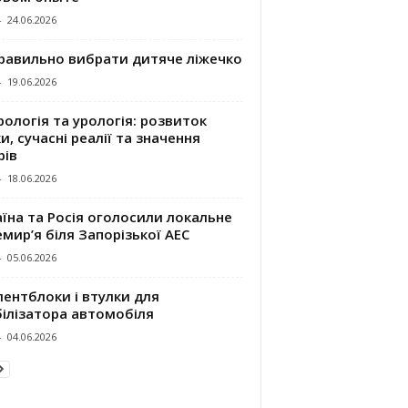
-
24.06.2026
правильно вибрати дитяче ліжечко
-
19.06.2026
ологія та урологія: розвиток
и, сучасні реалії та значення
рів
-
18.06.2026
їна та Росія оголосили локальне
мир’я біля Запорізької АЕС
-
05.06.2026
ентблоки і втулки для
білізатора автомобіля
-
04.06.2026