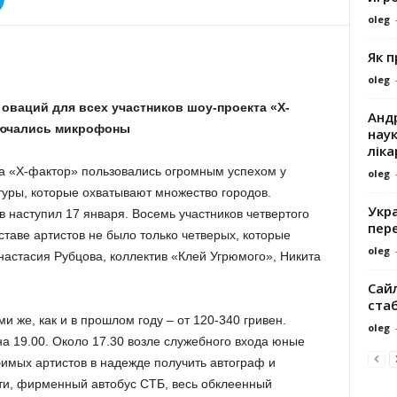
oleg
Як 
oleg
оваций для всех участников шоу-проекта «Х-
Андр
ключались микрофоны
наук
ліка
а «Х-фактор» пользовались огромным успехом у
oleg
туры, которые охватывают множество городов.
Укра
 наступил 17 января. Восемь участников четвертого
пере
ставе артистов не было только четверых, которые
oleg
настасия Рубцова, коллектив «Клей Угрюмого», Никита
Сайл
ста
и же, как и в прошлом году – от 120-340 гривен.
oleg
а 19.00. Около 17.30 возле служебного входа юные
имых артистов в надежде получить автограф и
ти, фирменный автобус СТБ, весь обклеенный