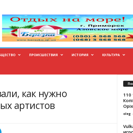
БЩЕСТВО
ПРОИСШЕСТВИЯ
ИСТОРИЯ
КУЛЬТУРА
По
али, как нужно
110 
Копі
ых артистов
Оріх
oleg
Vulk
игр