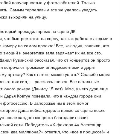
собой популярностью у фотолюбителей. Только
ять. Самым терпеливым все же удалось увидеть
ски выходили на улицу.
 который проходил прямо на сцене ДК
 что быстрее хотят на сцену, так как работа с людьми в
а камеру на самом проекте! Все, как один, заявили, что
 эмоций и энергетика зала заряжает их на все сто.
анил Рувинский рассказал, что от концертов он просто
еня встречают громкими аплодисментами и дарят
ому артисту? Как от этого можно устать? Спасибо моим
сь от них сил, — рассказал певец. Все остальные
т юного рокера (Данилу 15 лет). Мол, у него дури еще
 и Дарья Ковтун поведали, что в каждом городе они
и фотосессию. В Запорожье им в этом помог
которого Даша поблагодарила прямо со сцены после
тун после каждого концерта благодарит своих
иальной сети. Победитель «Х-фактора 4» Александр
свои два миллиона?» ответил, что «все в процессе!» и