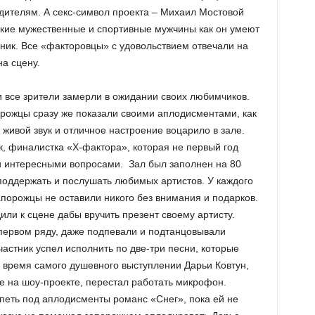
дителям. А секс-символ проекта – Михаил Мостовой
акие мужественные и спортивные мужчины как он умеют
ьник. Все «факторовцы» с удовольствием отвечали на
на сцену.
 и все зрители замерли в ожидании своих любимчиков.
рожцы сразу же показали своими аплодисментами, как
 живой звук и отличное настроение воцарило в зале.
 финалистка «Х-фактора», которая не первый год
и интересными вопросами. Зал был заполнен на 80
поддержать и послушать любимых артистов. У каждого
Запорожцы не оставили никого без внимания и подарков.
ли к сцене дабы вручить презент своему артисту.
первом ряду, даже подпевали и подтанцовывали
астник успел исполнить по две-три песни, которые
 время самого душевного выступлении Дарьи Ковтун,
е на шоу-проекте, перестал работать микрофон.
петь под аплодисменты романс «Снег», пока ей не