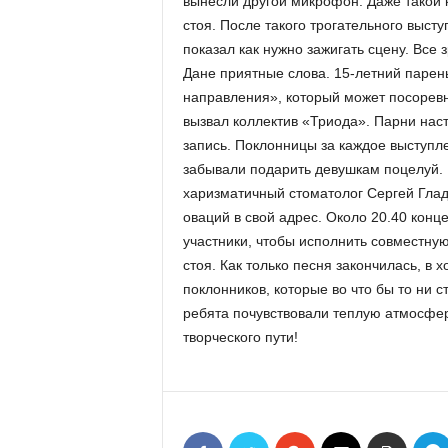
вынесли другой микрофон. Даже такой
стоя. После такого трогательного выст
показал как нужно зажигать сцену. Все 
Дане приятные слова. 15-летний парен
направления», который может посорев
вызвал коллектив «Триода». Парни наст
запись. Поклонницы за каждое выступле
забывали подарить девушкам поцелуй.
харизматичный стоматолог Сергей Глады
оваций в свой адрес. Около 20.40 конце
участники, чтобы исполнить совместную
стоя. Как только песня закончилась, в
поклонников, которые во что бы то ни 
ребята почувствовали теплую атмосфер
творческого пути!