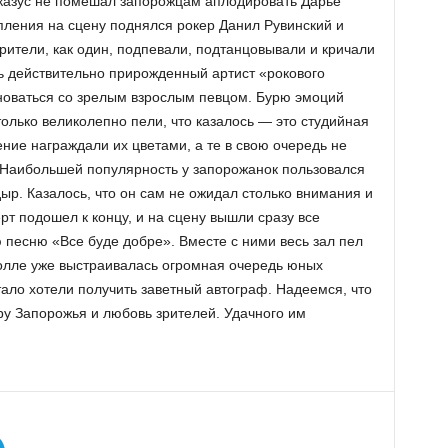
 казус не помешал запорожцам аплодировать Дарье
упления на сцену поднялся рокер Данил Рувинский и
зрители, как один, подпевали, подтанцовывали и кричали
ь действительно прирожденный артист «рокового
новаться со зрелым взрослым певцом. Бурю эмоций
олько великолепно пели, что казалось — это студийная
ние награждали их цветами, а те в свою очередь не
 Наибольшей популярность у запорожанок пользовался
р. Казалось, что он сам не ожидал столько внимания и
рт подошел к концу, и на сцену вышли сразу все
 песню «Все буде добре». Вместе с ними весь зал пел
 холле уже выстраивалась огромная очередь юных
стало хотели получить заветный автограф. Надеемся, что
у Запорожья и любовь зрителей. Удачного им