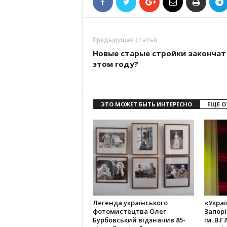
Предыдущая статья
Новые старые стройки закончат
этом году?
ЭТО МОЖЕТ БЫТЬ ИНТЕРЕСНО
ЕЩЕ О
Легенда українського
«Украї
фотомистецтва Олег
Запорі
Бурбовський відзначив 85-
ім. В.