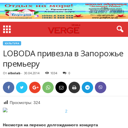
КУЛЬТУРА
LOBODA привезла в Запорожье
премьеру
От
olbolab
-
30.04.2014
1034
0
Просмотры:
324
Несмотря на перенос долгожданного концерта