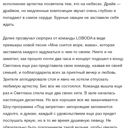
исполнение артистка посвятила тем, кто на небесах. Драйв —
драйвом, но медленные композиции звучат очень глубоко и
попадают в самое сердце. Бурные овации не заставили себя
ждать.
Далее прозвучал сюрприз от команды LOBODA в виде
премьеры новой песни «Мне снится море, мама», которая
заставила каждого задуматься о чем-то своем. Никто и не
заметил, как прошло почти два часа и концерт подошел к концу.
Светлана еще раз представила свою команду, назвав ее своей
семьей, и поблагодарила всех за приятный вечер и любовь.
Зрители аплодировали стоя и явно не хотели отпускать
любимую артистку. Бис все же состоялся. Команда вышла еще
раз и Светлана спела еще два своих хита. В зале началась
настоящая дискотека. Но все хорошее все же заканчивается.
Шоу-программа «Под запретом» запорожцам запомнится
надолго, и думаю, каждый с удовольствием еще раз придет
послушать яркую, но в то же время душевную певицу. Не
обязательно быть поклонником такой музыки, чтобы увидеть