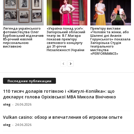
Легенда українського
«Україна понад усе!»:
Прем’єру вистави
фотомистецтва Олег
Запорізький обласний
«Чоловік та жінки, або
Бурбовський відзначив
театр ім. В.Г.Магара
Шалені дні Ананія
85-річний ювілей
показав прем’єру
Горунського» показала
персональною
святкового концерту
Запорізька Студія
виставкою
до 31-річчя
театрального
Незалежності України
мистецтва
«PERFORMANCE»
Последние публикации
110 тисяч доларів готівкою і «Жигулі-Копійка»: що
декларує голова Оріхівської МВА Микола Вініченко
oleg
-
26.06.2026
Vulkan casino: обзор и впечатления об игровом опыте
oleg
-
24.06.2026