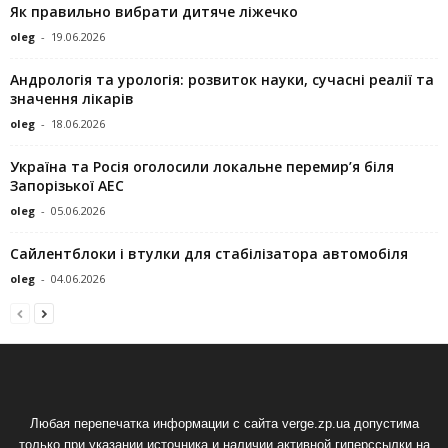
Як правильно вибрати дитяче ліжечко
oleg
-
19.06.2026
Андрологія та урологія: розвиток науки, сучасні реалії та
значення лікарів
oleg
-
18.06.2026
Україна та Росія оголосили локальне перемир’я біля
Запорізької АЕС
oleg
-
05.06.2026
Сайлентблоки і втулки для стабілізатора автомобіля
oleg
-
04.06.2026
Любая перепечатка информации с сайта verge.zp.ua допустима
только при указании источника и наличии активной гиперссылки на