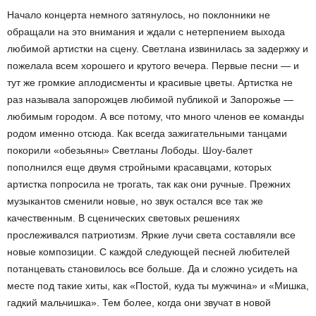
Начало концерта немного затянулось, но поклонники не
обращали на это внимания и ждали с нетерпением выхода
любимой артистки на сцену. Светлана извинилась за задержку и
пожелала всем хорошего и крутого вечера. Первые песни — и
тут же громкие аплодисменты и красивые цветы. Артистка не
раз называла запорожцев любимой публикой и Запорожье —
любимым городом. А все потому, что много членов ее команды
родом именно отсюда. Как всегда зажигательными танцами
покорили «обезьяны» Светланы Лободы. Шоу-балет
пополнился еще двумя стройными красавцами, которых
артистка попросила не трогать, так как они ручные. Прежних
музыкантов сменили новые, но звук остался все так же
качественным. В сценических световых решениях
прослеживался патриотизм. Яркие лучи света составляли все
новые композиции. С каждой следующей песней любителей
потанцевать становилось все больше. Да и сложно усидеть на
месте под такие хиты, как «Постой, куда ты мужчина» и «Мишка,
гадкий мальчишка». Тем более, когда они звучат в новой