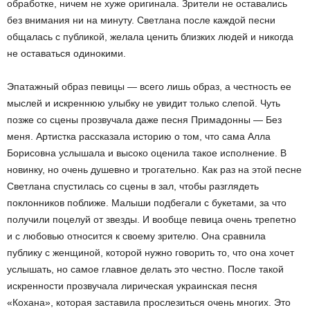
обработке, ничем не хуже оригинала. Зрители не оставались
без внимания ни на минуту. Светлана после каждой песни
общалась с публикой, желала ценить близких людей и никогда
не оставаться одинокими.
Эпатажный образ певицы — всего лишь образ, а честность ее
мыслей и искреннюю улыбку не увидит только слепой. Чуть
позже со сцены прозвучала даже песня Примадонны — Без
меня. Артистка рассказала историю о том, что сама Алла
Борисовна услышала и высоко оценила такое исполнение. В
новинку, но очень душевно и трогательно. Как раз на этой песне
Светлана спустилась со сцены в зал, чтобы разглядеть
поклонников поближе. Малыши подбегали с букетами, за что
получили поцелуй от звезды. И вообще певица очень трепетно
и с любовью относится к своему зрителю. Она сравнила
публику с женщиной, которой нужно говорить то, что она хочет
услышать, но самое главное делать это честно. После такой
искренности прозвучала лирическая украинская песня
«Кохана», которая заставила прослезиться очень многих. Это